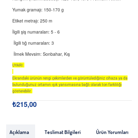
Yumak gramajı: 150-170 g
Etiket metrajı: 250 m
İlgili şiş numaraları: 5 - 6
İlgili tığ numaraları: 3
İlmek Mevsim: Sonbahar, Kış
UYARI:
Ekrandaki ürünün rengi çekimlerden ve görüntülediğiniz cihaza ya da
bulunduğunuz ortamın ışık yansımasına bağlı olarak ton farklılığı
gösterebilir.
₺215,00
Açıklama
Teslimat Bilgileri
Ürün Yorumları