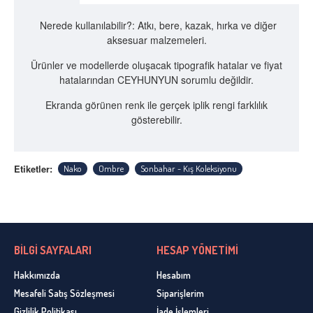
Nerede kullanılabilir?: Atkı, bere, kazak, hırka ve diğer
aksesuar malzemeleri.
Ürünler ve modellerde oluşacak tipografik hatalar ve fiyat
hatalarından CEYHUNYUN sorumlu değildir.
Ekranda görünen renk ile gerçek iplik rengi farklılık
gösterebilir.
Etiketler:
Nako
Ombre
Sonbahar - Kış Koleksiyonu
BİLGİ SAYFALARI
HESAP YÖNETİMİ
Hakkımızda
Hesabım
Mesafeli Satış Sözleşmesi
Siparişlerim
Gizlilik Politikası
İade İşlemleri