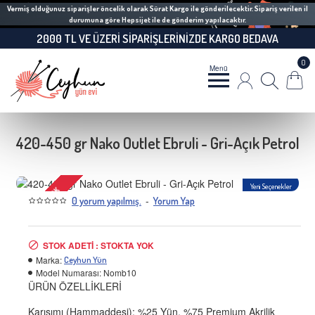
Vermiş olduğunuz siparişler öncelik olarak Sürat Kargo ile gönderilecektir. Sipariş verilen il
durumuna göre Hepsijet ile de gönderim yapılacaktır.
2000 TL VE ÜZERI SIPARIŞLERINIZDE KARGO BEDAVA
0
420-450 gr Nako Outlet Ebruli - Gri-Açık Petrol
Yeni Seçenekler
STOKTA YOK
-
0 yorum yapılmış.
Yorum Yap
STOK ADETI : STOKTA YOK
Marka:
Ceyhun Yün
Model Numarası:
Nomb10
ÜRÜN ÖZELLİKLERİ
Karışımı (Hammaddesi): %25 Yün, %75 Premium Akrilik