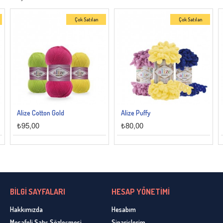
Çok Satılan
Çok Satılan
Alize Cotton Gold
Alize Puffy
₺95,00
₺80,00
BİLGİ SAYFALARI
HESAP YÖNETİMİ
Hakkımızda
Hesabım
Mesafeli Satış Sözleşmesi
Siparişlerim