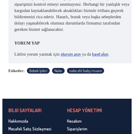
siparişinizi kontrol etmeyi unutmayınız. Herhangi bir yanlışlık veya
kargodan kaynaklanabilecek aksaklıkları bizimle irtibata geçerek
bildirmenizi rica ederiz. Hasarlı, bozuk veya başka sebeplerden
dolayı yaşanabilecek olumsuz durumlarda firmamız tarafından
gereken hizmet sağlanacaktır.
YORUM YAP
oturum açın
kayıt olun
Lütfen yorum yazmak için
ya da
.
Bebek İpleri
Nako
nako elit baby muare
Etiketler:
BİLGİ SAYFALARI
HESAP YÖNETİMİ
Hakkımızda
Hesabım
Mesafeli Satış Sözleşmesi
Siparişlerim