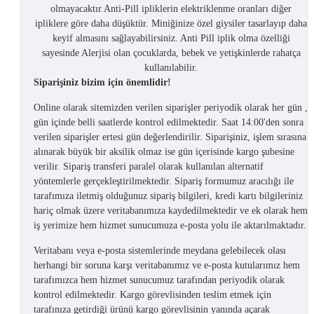
olmayacaktır.Anti-Pill ipliklerin elektriklenme oranları diğer
ipliklere göre daha düşüktür. Miniğinize özel giysiler tasarlayıp daha
keyif almasını sağlayabilirsiniz. Anti Pill iplik olma özelliği
sayesinde Alerjisi olan çocuklarda, bebek ve yetişkinlerde rahatça
kullanılabilir.
Siparişiniz bizim için önemlidir!
Online olarak sitemizden verilen siparişler periyodik olarak her gün ,
gün içinde belli saatlerde kontrol edilmektedir. Saat 14:00'den sonra
verilen siparişler ertesi gün değerlendirilir. Siparişiniz, işlem sırasına
alınarak büyük bir aksilik olmaz ise gün içerisinde kargo şubesine
verilir. Sipariş transferi paralel olarak kullanılan alternatif
yöntemlerle gerçekleştirilmektedir. Sipariş formumuz aracılığı ile
tarafımıza iletmiş olduğunuz sipariş bilgileri, kredi kartı bilgileriniz
hariç olmak üzere veritabanımıza kaydedilmektedir ve ek olarak hem
iş yerimize hem hizmet sunucumuza e-posta yolu ile aktarılmaktadır.
Veritabanı veya e-posta sistemlerinde meydana gelebilecek olası
herhangi bir soruna karşı veritabanımız ve e-posta kutularımız hem
tarafımızca hem hizmet sunucumuz tarafından periyodik olarak
kontrol edilmektedir. Kargo görevlisinden teslim etmek için
tarafınıza getirdiği ürünü kargo görevlisinin yanında açarak