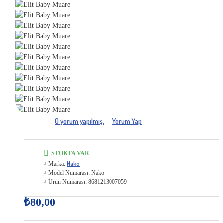
0 yorum yapılmış.
Yorum Yap
-
STOKTA VAR
Nako
Marka:
Model Numarası:
Nako
Ürün Numarası:
8681213007059
₺80,00