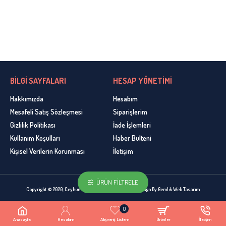
BİLGİ SAYFALARI
HESAP YÖNETİMİ
Hakkımızda
Hesabım
Mesafeli Satış Sözleşmesi
Siparişlerim
Gizlilik Politikası
İade İşlemleri
Kullanım Koşulları
Haber Bülteni
Kişisel Verilerin Korunması
İletişim
ÜRÜN FILTRELE
Copyright © 2020, Ceyhun Yün, Bütün Hakları Sakldır. Design By Gemlik Web Tasarım
0
Anasayfa
Hesabım
Alışveriş Listem
Ürünler
İletişim