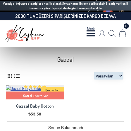
Vermiş olduğunuz siparişler öncelik olarak Sürat Kargo ile gönderilecektir. Sipariş verilen il
durumuna göre Hepsijet ile de gönderim yapılacaktır.
2000 TL VE ÜZERI SIPARIŞLERINIZDE KARGO BEDAVA
0
Gazzal
Çok Satılan
Stokta Var
Gazzal
Gazzal Baby Cotton
₺53,50
Sonuç Bulunamadı