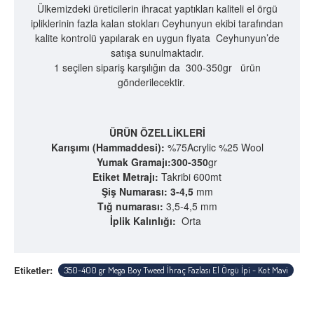
Ülkemizdeki üreticilerin ihracat yaptıkları kaliteli el örgü
ipliklerinin fazla kalan stokları Ceyhunyun ekibi tarafından
kalite kontrolü yapılarak en uygun fiyata Ceyhunyun’de
satışa sunulmaktadır.
1 seçilen sipariş karşılığın da 300-350gr ürün
gönderilecektir.
ÜRÜN ÖZELLİKLERİ
Karışımı (Hammaddesi):
%75Acrylic %25 Wool
Yumak Gramajı:300-350
gr
Etiket Metrajı:
Takribi 600mt
Şiş Numarası: 3-4,5
mm
Tığ numarası:
3,5-4,5 mm
İplik Kalınlığı:
Orta
Etiketler:
350-400 gr Mega Boy Tweed İhraç Fazlası El Örgü İpi - Kot Mavi