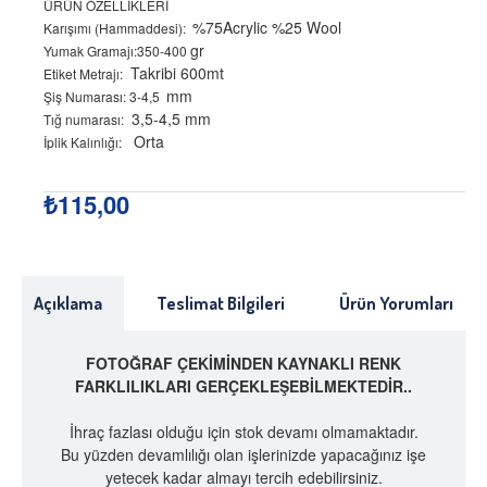
ÜRÜN ÖZELLİKLERİ
%75Acrylic %25 Wool
Karışımı (Hammaddesi):
gr
Yumak Gramajı:350-400
Takribi 600mt
Etiket Metrajı:
mm
Şiş Numarası: 3-4,5
3,5-4,5 mm
Tığ numarası:
Orta
İplik Kalınlığı:
₺115,00
Açıklama
Teslimat Bilgileri
Ürün Yorumları
FOTOĞRAF ÇEKİMİNDEN KAYNAKLI RENK
FARKLILIKLARI GERÇEKLEŞEBİLMEKTEDİR..
İhraç fazlası olduğu için stok devamı olmamaktadır.
Bu yüzden devamlılığı olan işlerinizde yapacağınız işe
yetecek kadar almayı tercih edebilirsiniz.