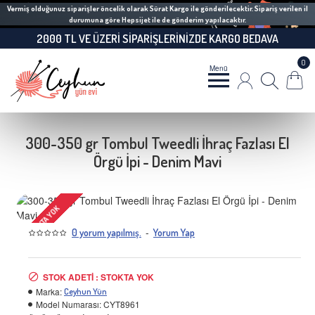
Vermiş olduğunuz siparişler öncelik olarak Sürat Kargo ile gönderilecektir. Sipariş verilen il
durumuna göre Hepsijet ile de gönderim yapılacaktır.
2000 TL VE ÜZERI SIPARIŞLERINIZDE KARGO BEDAVA
0
300-350 gr Tombul Tweedli İhraç Fazlası El
Örgü İpi - Denim Mavi
STOKTA YOK
-
0 yorum yapılmış.
Yorum Yap
STOK ADETI : STOKTA YOK
Marka:
Ceyhun Yün
Model Numarası:
CYT8961