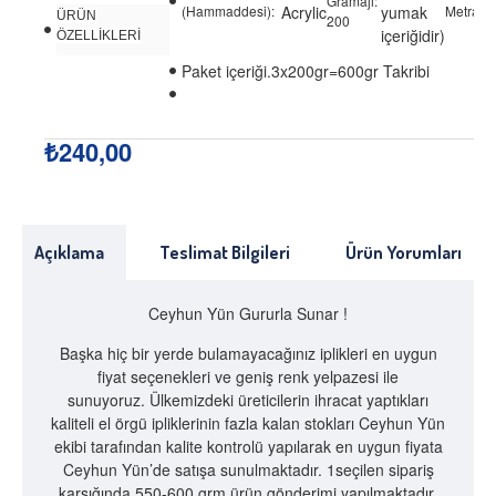
Gramajı:
(Hammaddesi):
Acrylic
yumak
Metrajı:
ÜRÜN
200
içeriğidir)
ÖZELLİKLERİ
Paket içeriği.3x200gr=600gr Takribi
₺240,00
Açıklama
Teslimat Bilgileri
Ürün Yorumları
Ceyhun Yün Gururla Sunar !
Başka hiç bir yerde bulamayacağınız iplikleri en uygun
fiyat seçenekleri ve geniş renk yelpazesi ile
sunuyoruz. Ülkemizdeki üreticilerin ihracat yaptıkları
kaliteli el örgü ipliklerinin fazla kalan stokları Ceyhun Yün
ekibi tarafından kalite kontrolü yapılarak en uygun fiyata
Ceyhun Yün’de satışa sunulmaktadır. 1seçilen sipariş
karşığında 550-600 grm ürün gönderimi yapılmaktadır.