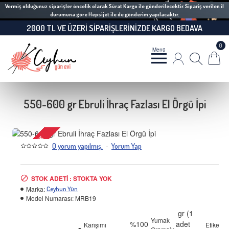
Vermiş olduğunuz siparişler öncelik olarak Sürat Kargo ile gönderilecektir. Sipariş verilen il
durumuna göre Hepsijet ile de gönderim yapılacaktır.
2000 TL VE ÜZERI SIPARIŞLERINIZDE KARGO BEDAVA
0
550-600 gr Ebruli İhraç Fazlası El Örgü İpi
STOKTA YOK
-
0 yorum yapılmış.
Yorum Yap
STOK ADETI : STOKTA YOK
Marka:
Ceyhun Yün
Model Numarası:
MRB19
gr (1
Yumak
%100
adet
Karışımı
Etiket