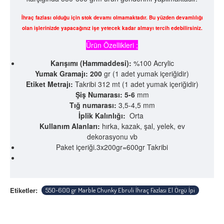
İhraç fazlası olduğu için stok devamı olmamaktadır. Bu yüzden devamlılığı
olan işlerinizde yapacağınız işe yetecek kadar almayı tercih edebilirsiniz.
Ürün Özellikleri ;
Karışımı (Hammaddesi):
%100 Acrylic
Yumak Gramajı: 200
gr (1 adet yumak içeriğidir)
Etiket Metrajı:
Takribi 312 mt (1 adet yumak içeriğidir)
Şiş Numarası: 5-6
mm
Tığ numarası:
3,5-4,5 mm
İplik Kalınlığı:
Orta
Kullanım Alanları:
hırka, kazak, şal, yelek, ev
dekorasyonu vb
Paket içeriği.3x200gr=600gr Takribi
Etiketler:
550-600 gr Marble Chunky Ebruli İhraç Fazlası El Örgü İpi