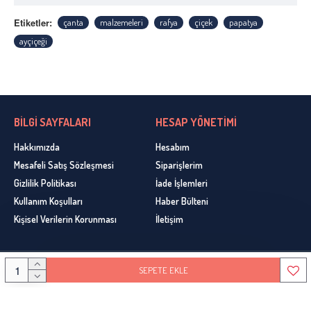
Etiketler:
çanta
malzemeleri
rafya
çiçek
papatya
ayçiçeği
BİLGİ SAYFALARI
HESAP YÖNETİMİ
Hakkımızda
Hesabım
Mesafeli Satış Sözleşmesi
Siparişlerim
Gizlilik Politikası
İade İşlemleri
Kullanım Koşulları
Haber Bülteni
Kişisel Verilerin Korunması
İletişim
SEPETE EKLE
Copyright © 2020, Ceyhun Yün, Bütün Hakları Sakldır. Design By Gemlik Web Tasarım