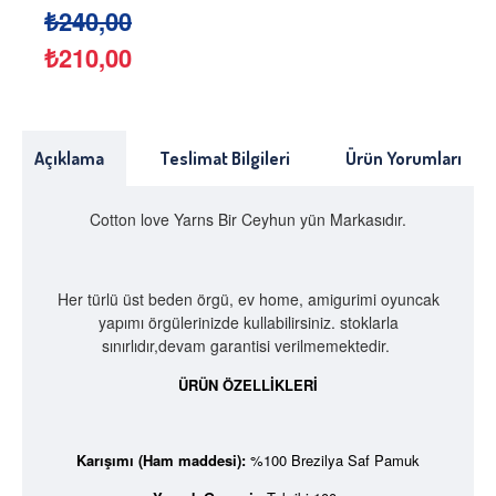
₺240,00
₺210,00
Açıklama
Teslimat Bilgileri
Ürün Yorumları
Cotton love Yarns Bir Ceyhun yün Markasıdır.
Her türlü üst beden örgü, ev home, amigurimi oyuncak
yapımı örgülerinizde kullabilirsiniz. stoklarla
sınırlıdır,devam garantisi verilmemektedir.
ÜRÜN ÖZELLİKLERİ
Karışımı (Ham maddesi):
%100 Brezilya Saf Pamuk