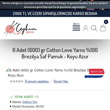
Vermiş olduğunuz siparişler öncelik olarak Sürat Kargo ile gönderilecektir. Sipariş verilen il
durumuna göre Hepsijet ile de gönderim yapılacaktır.
2000 TL VE ÜZERI SIPARIŞLERINIZDE KARGO BEDAVA
0
6 Adet (600) gr Cotton Love Yarns %100
Brezilya Saf Pamuk - Koyu Azur
İndirimli Ürün
Yeni Seçenekler
-
0 yorum yapılmış.
Yorum Yap
-13 %
STOK ADETI : 11
Marka:
Ceyhun Yün
Model Numarası:
BC59