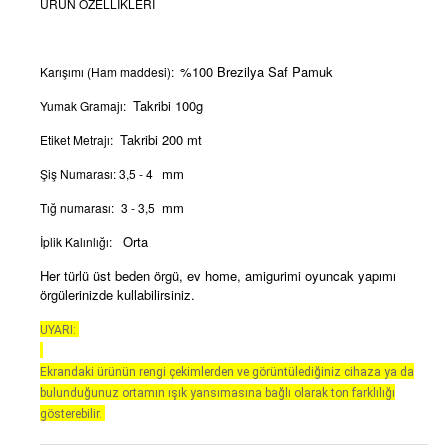
ÜRÜN ÖZELLİKLERİ
%100 Brezilya Saf Pamuk
Karışımı (Ham maddesi):
Takribi 100g
Yumak Gramajı:
Takribi 200 mt
Etiket Metrajı:
mm
Şiş Numarası: 3,5 - 4
mm
Tığ numarası:
3 - 3,5
Orta
İplik Kalınlığı:
Her türlü üst beden örgü, ev home, amigurimi oyuncak yapımı
örgülerinizde kullabilirsiniz.
UYARI:
Ekrandaki ürünün rengi çekimlerden ve görüntülediğiniz cihaza ya da
bulunduğunuz ortamın ışık yansımasına bağlı olarak ton farklılığı
gösterebilir.