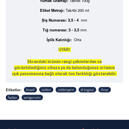
Yumak Gramajı:
Takribi 100g
Etiket Metrajı:
Takribi 200 mt
Şiş Numarası: 3,5 - 4
mm
Tığ numarası:
3 - 3,5
mm
İplik Kalınlığı:
Orta
UYARI:
Ekrandaki ürünün rengi çekimlerden ve
görüntülediğiniz cihaza ya da bulunduğunuz ortamın
ışık yansımasına bağlı olarak ton farklılığı gösterebilir.
Etiketler:
brazil
cotton
cottonyarn
el örgüsü
ihrac
fazlası
amigurumi