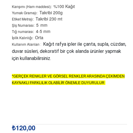
%100 Kağıt
Karışımı (Ham maddesi):
Takribi 200g
Yumak Gramajı:
Takribi 230 mt
Etiket Metrajı:
5
mm
Şiş Numarası:
4-5 mm
Tığ numarası:
Orta
İplik Kalınlığı:
Kağıt rafya ipler ile çanta, supla, cüzdan,
Kullanım Alanları
:
duvar süsleri, dekoratif bir çok alanda ürünler yapmak
için kullanabilirsiniz.
*GERÇEK RENKLER VE GÖRSEL RENKLER ARASINDA ÇEKİMDEN
KAYNAKLI FARKLILIK OLABİLİR ÖNEMLE DUYURULUR
₺120,00