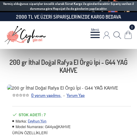
Vermiş olduğunuz siparişler öncelik olarak Sürat Kargo ile gönderilecektir. Sipariş verilen il
durumuna göre Hepsijet ile de gönderim yapılacaktır.
2000 TL VE ÜZERI SIPARIŞLERINIZDE KARGO BEDAVA
0
200 gr İthal Doğal Rafya El Örgü İpi - G44 YAĞ
KAHVE
-
0 yorum yapılmış.
Yorum Yap
STOK ADETI : 7
Marka:
Ceyhun Yün
Model Numarası:
G44yağKAHVE
ÜRÜN ÖZELLİKLERİ