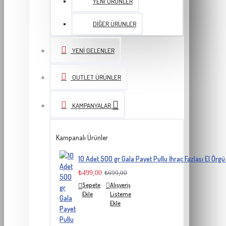
YENI ÜRÜNLER
DIĞER ÜRÜNLER
YENI GELENLER
OUTLET ÜRÜNLER
KAMPANYALAR
Kampanalı Ürünler
10 Adet 500 gr Gala Payet Pullu İhraç Fazlası El Örgü 
₺499,00
₺699,00
Sepete
Alışveriş
Ekle
Listeme
Ekle