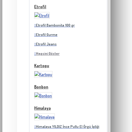
Etrofil
Etrofil Bambonita 100 gr
Etrofil Gurme
Etrofil Jeans
Hepsini Göster
Kartopu
Bonbon
Himalaya
Himalaya YILDIZ İnce Pullu El Örgü İpliği