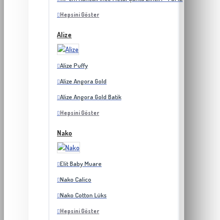
Hepsini Göster
Alize
Alize Puffy
Alize Angora Gold
Alize Angora Gold Batik
Hepsini Göster
Nako
Elit Baby Muare
Nako Calico
Nako Cotton Lüks
Hepsini Göster