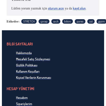
oturum açın
kayıt olun
Lütfen yorum yazmak için
ya da
.
STRETCH
çorap
sock
bikini
pareo
üst
giyim
Etiketler:
BİLGİ SAYFALARI
Hakkımızda
Mesafeli Satış Sözleşmesi
Gizlilik Politikası
Kullanım Koşulları
Kişisel Verilerin Korunması
HESAP YÖNETİMİ
Hesabım
Siparişlerim