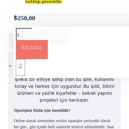
farklılığı gösterebilir.
₺250,00
Açıklama
Teslimat Bilgileri
Ürün Yorumları
SEPETE EKLE
Bikini çantaları ve yazlık kıyafetler yapmak
için en iyi seçim olacaktır.
İpeksi bir etkiye sahip olan bu iplik, kullanımı
kolay ve herkes için uygundur. Bu iplik, bikini
ürünleri ve yazlık kıyafetler - bebek yapımı
projeleri için harikadır.
Siparişiniz bizim için önemlidir!
Online olarak sitemizden verilen siparişler periyodik olarak
her gün , gün içinde belli saatlerde kontrol edilmektedir. Saat