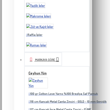
Raffia İpler
MARKAYA GÖRE
Ceyhun Yün
100 gr Cotton Love Yarns %100 Brezilya Saf Pamuk
116 cm Kancalı Metal Çanta Zinciri - GOLD - 10 mm Genişlik
117 cm Kancalı İnce Metal Çanta Zinciri - FÜME