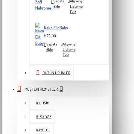
Sepete
Alışveriş
Ekle
Listeme
Ekle
Nako Elit Baby
₺75,00
Sepete
Alışveriş
Ekle
Listeme
Ekle
BÜTÜN ÜRÜNLER
MÜŞTERI HIZMETLERI
İLETIŞIM
GIRIŞ YAP
KAYIT OL