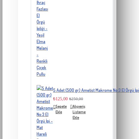
5 Adet (500 gr) Ametist Makrome No:3 El Örgü İpi
₺125,00
₺250,00
Sepete
Alışveriş
Ekle
Listeme
Ekle