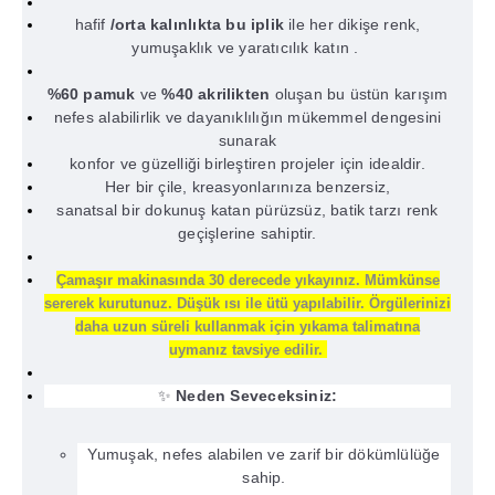
hafif
/orta kalınlıkta bu iplik
ile her dikişe renk,
yumuşaklık ve yaratıcılık katın
.
%60 pamuk
ve
%40 akrilikten
oluşan bu üstün karışım
nefes alabilirlik ve dayanıklılığın mükemmel dengesini
sunarak
konfor ve güzelliği birleştiren projeler için idealdir.
Her bir çile, kreasyonlarınıza benzersiz,
sanatsal bir dokunuş katan pürüzsüz, batik tarzı renk
geçişlerine sahiptir.
Çamaşır makinasında 30 derecede yıkayınız. Mümkünse
sererek kurutunuz. Düşük ısı ile ütü yapılabilir. Örgülerinizi
daha uzun süreli kullanmak için yıkama talimatına
uymanız tavsiye edilir.
✨
Neden Seveceksiniz:
Yumuşak, nefes alabilen ve zarif bir dökümlülüğe
sahip.