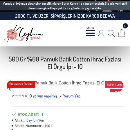
Vermiş olduğunuz siparişler öncelik olarak Sürat Kargo ile gönderilecektir. Sipariş verilen il
durumuna göre Hepsijet ile de gönderim yapılacaktır.
2000 TL VE ÜZERI SIPARIŞLERINIZDE KARGO BEDAVA
0
500 Gr %60 Pamuk Batik Cotton İhraç Fazlası
El Örgü İpi - 10
TÜKENMEK ÜZERE
İndirimli Ürün
-11 %
-
0 yorum yapılmış.
Yorum Yap
STOK ADETI : 1
Marka:
Ceyhun Yün
Model Numarası:
ctbt01