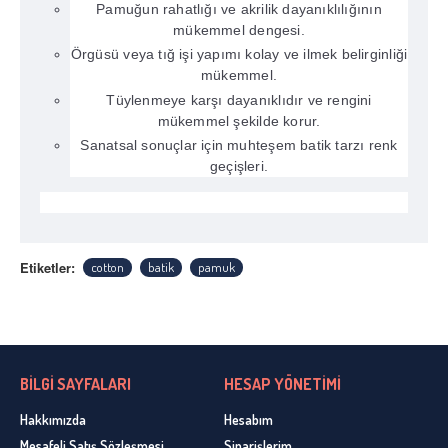
Pamuğun rahatlığı ve akrilik dayanıklılığının
mükemmel dengesi.
Örgüsü veya tığ işi yapımı kolay ve ilmek belirginliği
mükemmel.
Tüylenmeye karşı dayanıklıdır ve rengini
mükemmel şekilde korur.
Sanatsal sonuçlar için muhteşem batik tarzı renk
geçişleri.
Etiketler:
cotton
batik
pamuk
BİLGİ SAYFALARI
HESAP YÖNETİMİ
Hakkımızda
Hesabım
Mesafeli Satış Sözleşmesi
Siparişlerim