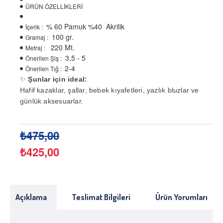
ÜRÜN ÖZELLİKLERİ
% 60 Pamuk %40 Akrilik
İçerik :
100 gr.
Gramaj :
220 Mt.
Metraj :
3,5 - 5
Önerilen Şiş :
2-4
Önerilen Tığ :
✨
Şunlar için ideal:
Hafif kazaklar, şallar, bebek kıyafetleri, yazlık bluzlar ve
günlük aksesuarlar.
₺475,00
₺425,00
Açıklama
Teslimat Bilgileri
Ürün Yorumları