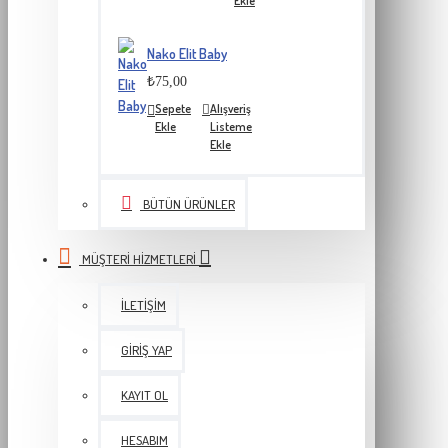
Ekle
Nako Elit Baby
₺75,00
Sepete
Alışveriş
Ekle
Listeme
Ekle
BÜTÜN ÜRÜNLER
MÜŞTERI HIZMETLERI
İLETIŞIM
GIRIŞ YAP
KAYIT OL
HESABIM