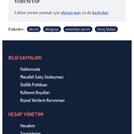
YORUM YAP
oturum açın
kayıt olun
Lütfen yorum yazmak için
ya da
.
ebruli
elörgüipi
amerikan sarım
ihraç fazlası
Etiketler:
BİLGİ SAYFALARI
Hakkımızda
Mesafeli Satış Sözleşmesi
Gizlilik Politikası
Kullanım Koşulları
Kişisel Verilerin Korunması
HESAP YÖNETİMİ
Hesabım
Siparişlerim