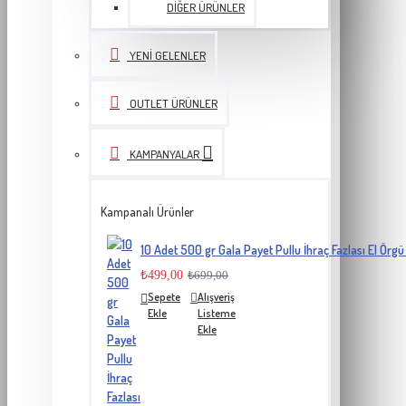
DIĞER ÜRÜNLER
YENI GELENLER
OUTLET ÜRÜNLER
KAMPANYALAR
Kampanalı Ürünler
10 Adet 500 gr Gala Payet Pullu İhraç Fazlası El Örgü 
₺499,00
₺699,00
Sepete
Alışveriş
Ekle
Listeme
Ekle