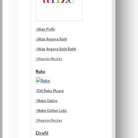
Alize Puffy
Alize Angora Gold
Alize Angora Gold Batik
Hepsini Göster
Nako
Elit Baby Muare
Nako Calico
Nako Cotton Lüks
Hepsini Göster
Etrofil