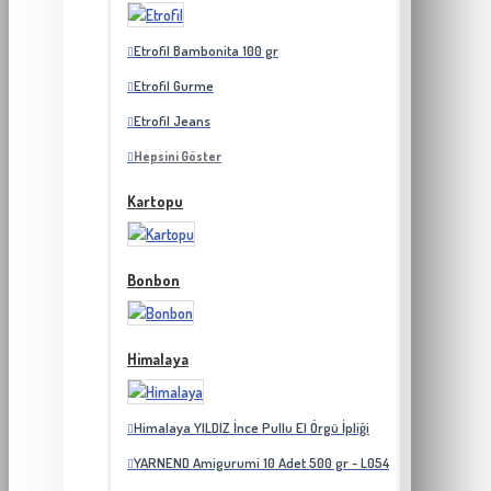
Etrofil Bambonita 100 gr
Etrofil Gurme
Etrofil Jeans
Hepsini Göster
Kartopu
Bonbon
Himalaya
Himalaya YILDIZ İnce Pullu El Örgü İpliği
YARNEND Amigurumi 10 Adet 500 gr - L054