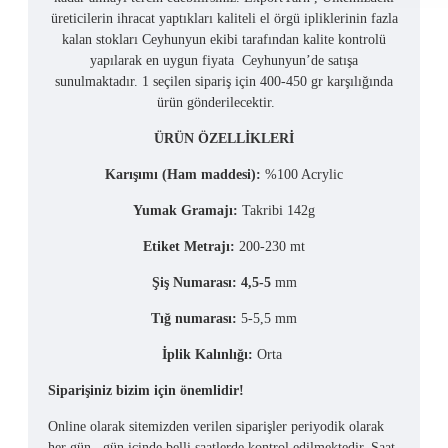
üreticilerin ihracat yaptıkları kaliteli el örgü ipliklerinin fazla
kalan stokları Ceyhunyun ekibi tarafından kalite kontrolü
yapılarak en uygun fiyata Ceyhunyun’de satışa
sunulmaktadır. 1 seçilen sipariş için 400-450 gr karşılığında
ürün gönderilecektir.
ÜRÜN ÖZELLİKLERİ
Karışımı (Ham maddesi):
%100 Acrylic
Yumak Gramajı:
Takribi 142g
Etiket Metrajı:
200-230 mt
Şiş Numarası: 4,5-5
mm
Tığ numarası:
5-5,5 mm
İplik Kalınlığı:
Orta
Siparişiniz bizim için önemlidir!
Online olarak sitemizden verilen siparişler periyodik olarak
her gün , gün içinde belli saatlerde kontrol edilmektedir. Saat