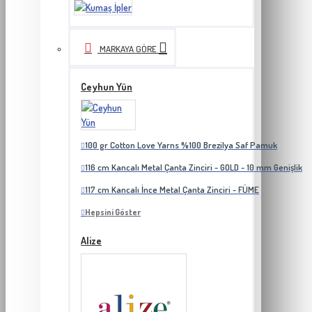
MARKAYA GÖRE
Ceyhun Yün
100 gr Cotton Love Yarns %100 Brezilya Saf Pamuk
116 cm Kancalı Metal Çanta Zinciri - GOLD - 10 mm Genişlik
117 cm Kancalı İnce Metal Çanta Zinciri - FÜME
Hepsini Göster
Alize