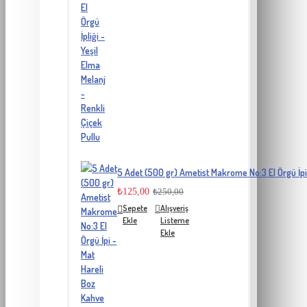
5 Adet (500 gr) Ametist Makrome No:3 El Örgü İpi
₺125,00
₺250,00
Sepete
Alışveriş
Ekle
Listeme
Ekle