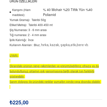
ÜRÜN ÖZELLİKLERİ
% 40 Mohair %20 Tiftik Yün %40
Karışımı (Ham
Poliamid
maddesi):
Yumak Gramajı:
Takribi 50g
Etiket Metrajı:
Takribi 400-450 mt
Şiş Numarası: 3 - 6 mm arası
Tığ numarası: 2 - 4 mm arası
İplik Kalınlığı:
İnce
Kullanım Alanları
: Bluz,
hırka, kazak, şapka,atkı,bere vb.
UYARI:
Ekrandaki ürünün rengi çekimlerden ve görüntülediğiniz cihaza ya da
bulunduğunuz ortamın ışık yansımasına bağlı olarak ton farklılığı
gösterebilir.
Sarım dolayısı ile üründeki renkler yumağın içinde veya dışında olabilir.
₺225,00