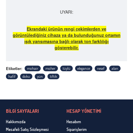
UYARI:
Ekrandaki ürünün rengi çekimlerden ve
görüntülediğiniz cihaza ya da bulunduğunuz ortamın
ışık yansımasına bağlı olarak ton farklılığı
gösterebilir.
Etiketler:
mohair
moher
tüylü
elegance
nesef
alan
hafif
doku
yün
tiftik
BİLGİ SAYFALARI
HESAP YÖNETİMİ
Hakkımızda
Hesabım
Mesafeli Satış Sözleşmesi
Siparişlerim