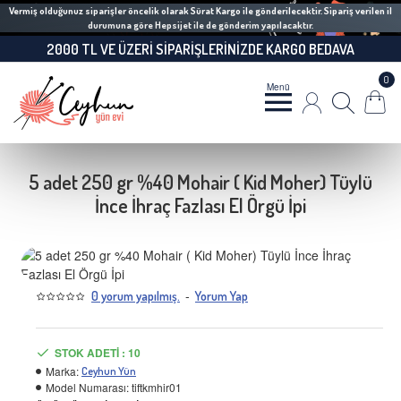
Vermiş olduğunuz siparişler öncelik olarak Sürat Kargo ile gönderilecektir. Sipariş verilen il
durumuna göre Hepsijet ile de gönderim yapılacaktır.
2000 TL VE ÜZERI SIPARIŞLERINIZDE KARGO BEDAVA
0
5 adet 250 gr %40 Mohair ( Kid Moher) Tüylü
İnce İhraç Fazlası El Örgü İpi
-
0 yorum yapılmış.
Yorum Yap
STOK ADETI : 10
Marka:
Ceyhun Yün
Model Numarası:
tiftkmhir01