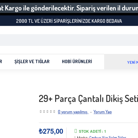
 Kargo ile gönderilecektir. Sipariş verilen il dur
2000 TL VE ÜZERI SIPARIŞLERINIZDE KARGO BEDAVA
R
ŞIŞLER VE TIĞLAR
HOBI ÜRÜNLERI
YENİ 
29+ Parça Çantalı Dikiş Set
-
0 yorum yapılmış.
Yorum Yap
₺275,00
STOK ADETI : 1
Marka:
Ceyhun Yün Şişler Tığlar