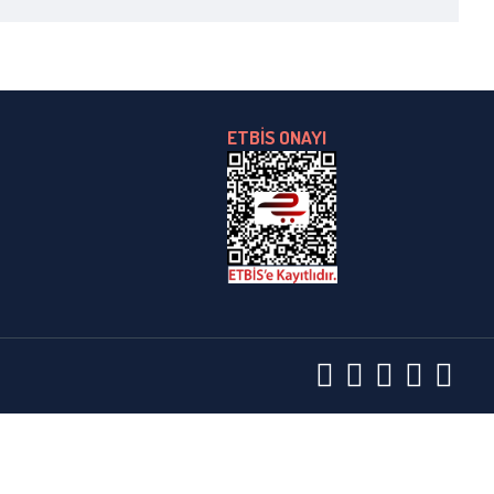
ETBİS ONAYI