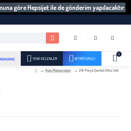
umuna göre Hepsijet ile de gönderim yapılacaktır.
0
YENI GELENLER
BITIRIYORUZ !
MARKAMIZ
Hobi Malzemeleri
29+ Parça Çantalı Dikiş Seti
i