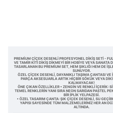
PREMIUM ÇIÇEK DESENLI PROFESYONEL DIKIŞ SETI - FU
VE TAMIR KITI DIKIŞ DIKMEYI BIR HOBIYE VEYA SANATA
TASARLANAN BU PREMIUM SET, HEM ŞIKLIĞI HEM DE IŞL
SUNUYOR.
ÖZEL ÇIÇEK DESENLI, DAYANIKLI TAŞIMA ÇANTASI VE
PARÇA AKSESUARLA ARTIK HIÇBIR SÖKÜK VEYA DIKI
KALMAYACAK!
ÖNE ÇIKAN ÖZELLIKLER • ZENGIN VE RENKLI İÇERIK: S
TEMEL RENKLERIN YANI SIRA NEON SARIDAN PASTEL P
BIR IPLIK YELPAZESI.
• ÖZEL TASARIM ÇANTA: ŞIK ÇIÇEK DESENLI, SU GEÇI
YAPISI SAYESINDE TÜM MALZEMELERINIZ HER AN DÜZ
ALTINDA.