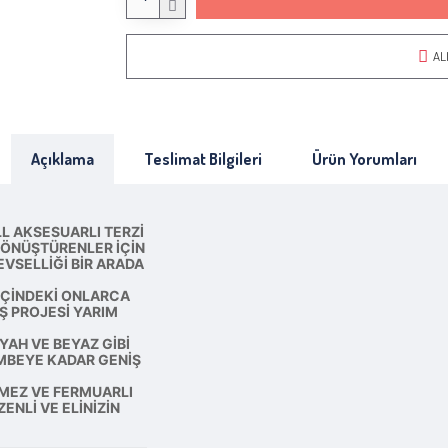
AL
Açıklama
Teslimat Bilgileri
Ürün Yorumları
LL AKSESUARLI TERZI
 DÖNÜŞTÜRENLER IÇIN
EVSELLIĞI BIR ARADA
 IÇINDEKI ONLARCA
Ş PROJESI YARIM
IYAH VE BEYAZ GIBI
EMBEYE KADAR GENIŞ
RMEZ VE FERMUARLI
ENLI VE ELINIZIN