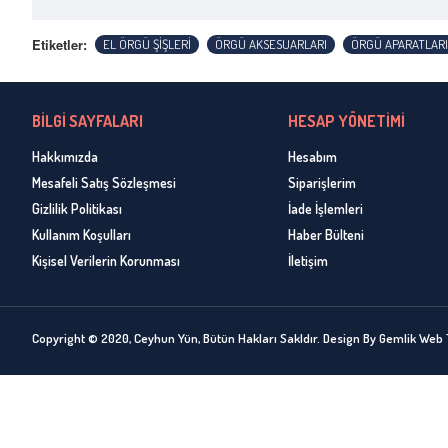
Etiketler:
EL ÖRGÜ ŞİŞLERİ
ÖRGÜ AKSESUARLARI
ÖRGÜ APARATLARI
BİLGİ SAYFALARI
HESAP YÖNETİMİ
Hakkımızda
Hesabım
Mesafeli Satış Sözleşmesi
Siparişlerim
Gizlilik Politikası
İade İşlemleri
Kullanım Koşulları
Haber Bülteni
Kişisel Verilerin Korunması
İletişim
Copyright © 2020, Ceyhun Yün, Bütün Hakları Sakldır. Design By Gemlik Web