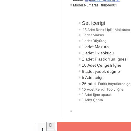
Model Numarası:
tulipred01
Set içerigi
18 Adet Renkli İplik Makarası
1 adet Makas
1 adet Büyüteç
1 adet Mezura
1 adet ilik sökücü
1 adet Plastik Yün İğnesi
10 Adet Çengelli İğne
6 adet yedek düğme
5 Adet çıtçıt
26 adet
Farklı boyutlarda çel
10 Adet Renkli Toplu İğne
1 Adet İğne aparatı
1 Adet Çanta