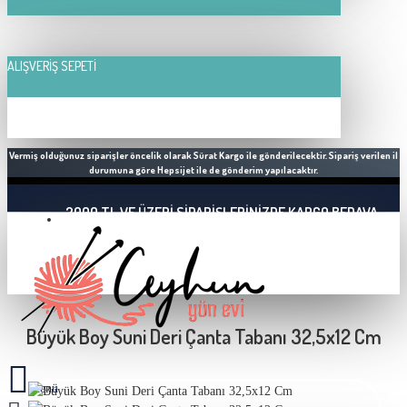
ALIŞVERIŞ SEPETI
Vermiş olduğunuz siparişler öncelik olarak Sürat Kargo ile gönderilecektir. Sipariş verilen il
durumuna göre Hepsijet ile de gönderim yapılacaktır.
2000 TL VE ÜZERI SIPARIŞLERINIZDE KARGO BEDAVA
Büyük Boy Suni Deri Çanta Tabanı 32,5x12 Cm