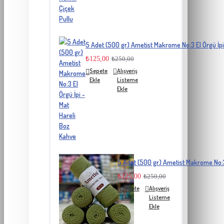
5 Adet (500 gr) Ametist Makrome No:3 El Örgü İpi
₺125,00
₺250,00
Sepete
Alışveriş
Ekle
Listeme
Ekle
5 Adet (500 gr) Ametist Makrome No:3 E
₺125,00
₺250,00
Sepete
Alışveriş
Ekle
Listeme
Ekle