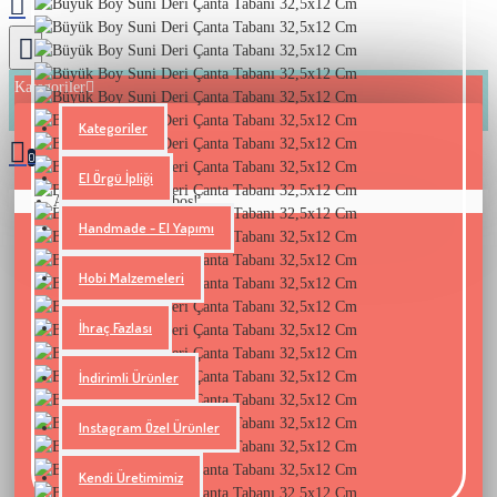
Kategoriler
Kategoriler
0
El Örgü İpliği
Alışveriş sepetiniz boş!
Handmade - El Yapımı
Hobi Malzemeleri
İhraç Fazlası
İndirimli Ürünler
Instagram Özel Ürünler
Kendi Üretimimiz