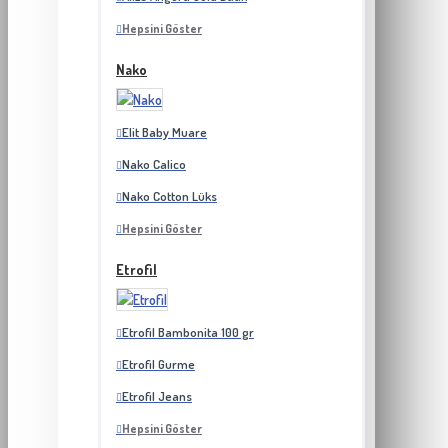
Hepsini Göster
Nako
Elit Baby Muare
Nako Calico
Nako Cotton Lüks
Hepsini Göster
Etrofil
Etrofil Bambonita 100 gr
Etrofil Gurme
Etrofil Jeans
Hepsini Göster