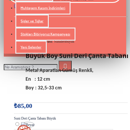
0 yorum yapılmış.
Yorum Yap
-
Muhteşem Kasım İndirimleri
Şişler ve Tığlar
STOKTA VAR
Stokları Bitiriyoruz Kampanyası
Ceyhun Yün
Marka:
Model Numarası:
Sunideribuyuk
Yeni Gelenler
Büyük Boy Suni Deri Çanta Tabanı
Metal Aparatları Gümüş Renkli,
En : 12 cm
Boy : 32,5-33 cm
₺85,00
Suni Deri Çanta Tabanı Büyük