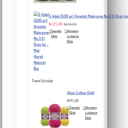
5 Adet (500 gr) Ametist Makrome No:3 El Örgü İpi 
₺125,00
₺250,00
Sepete
Alışveriş
Ekle
Listeme
Ekle
Trend Ürünler
Alize Cotton Gold
₺95,00
Sepete
Alışveriş
Ekle
Listeme
Ekle