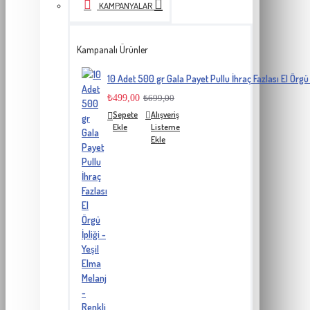
KAMPANYALAR
Kampanalı Ürünler
10 Adet 500 gr Gala Payet Pullu İhraç Fazlası El Örgü 
₺499,00
₺699,00
Sepete
Alışveriş
Ekle
Listeme
Ekle