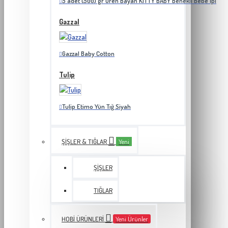
5 adet (500) gr Ören Bayan KITTY BABY Benekli Bebe İpi
Gazzal
Gazzal Baby Cotton
Tulip
Tulip Etimo Yün Tığ Siyah
ŞIŞLER & TIĞLAR
Yeni
ŞIŞLER
TIĞLAR
HOBI ÜRÜNLERI
Yeni Ürünler