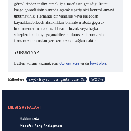
görevlisinden teslim etmek için tarafınıza getirdiği ürünü
kargo görevlisinin yanında açarak siparişinizi kontrol etmeyi
unutmayınız. Herhangi bir yanlışlık veya kargodan
kaynaklanabilecek aksaklıkları bizimle irtibata geçerek
bildirmenizi rica ederiz. Hasarlı, bozuk veya başka
sebeplerden dolayı yaşanabilecek olumsuz durumlarda
firmamız tarafından gereken hizmet sağlanacaktır.
YORUM YAP
oturum açın
kayıt olun
Lütfen yorum yazmak için
ya da
.
Büyük Boy Suni Deri Çanta Tabanı 32
5x12 Cm
Etiketler:
BİLGİ SAYFALARI
Hakkımızda
Mesafeli Satış Sözleşmesi