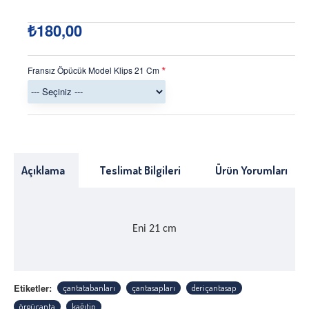
₺180,00
Fransız Öpücük Model Klips 21 Cm
Açıklama
Teslimat Bilgileri
Ürün Yorumları
Eni 21 cm
Etiketler:
çantatabanları
çantasapları
deriçantasap
örgüçanta
kağıtip