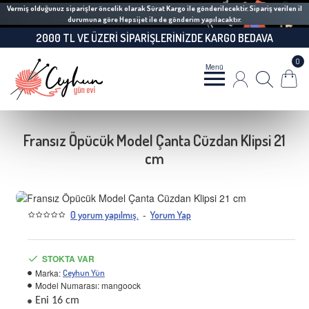
Vermiş olduğunuz siparişler öncelik olarak Sürat Kargo ile gönderilecektir. Sipariş verilen il
durumuna göre Hepsijet ile de gönderim yapılacaktır.
2000 TL VE ÜZERI SIPARIŞLERINIZDE KARGO BEDAVA
0
Fransız Öpücük Model Çanta Cüzdan Klipsi 21
cm
-
0 yorum yapılmış.
Yorum Yap
STOKTA VAR
Marka:
Ceyhun Yün
Model Numarası:
mangoock
Eni 16 cm