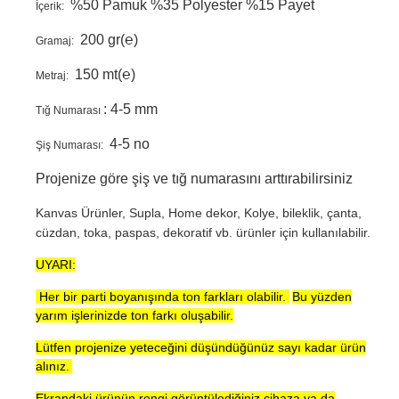
%50 Pamuk %35 Polyester %15 Payet
İçerik:
200 gr(℮)
Gramaj:
150 mt(℮)
Metraj:
: 4-5 mm
Tığ Numarası
4-5 no
Şiş Numarası:
Projenize göre şiş ve tığ numarasını arttırabilirsiniz
Kanvas Ürünler, Supla, Home dekor, Kolye, bileklik, çanta,
cüzdan, toka, paspas, dekoratif vb. ürünler için kullanılabilir.
UYARI:
Her bir parti boyanışında ton farkları olabilir.
Bu yüzden
yarım işlerinizde ton farkı oluşabilir.
Lütfen projenize yeteceğini düşündüğünüz sayı kadar ürün
alınız.
Ekrandaki ürünün rengi görüntülediğiniz cihaza ya da