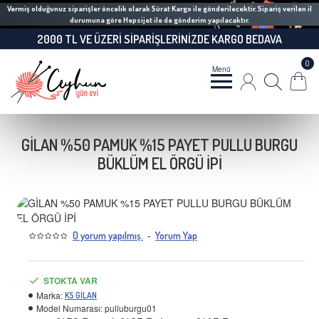
Vermiş olduğunuz siparişler öncelik olarak Sürat Kargo ile gönderilecektir. Sipariş verilen il
durumuna göre Hepsijet ile de gönderim yapılacaktır.
2000 TL VE ÜZERI SIPARIŞLERINIZDE KARGO BEDAVA
0
GİLAN %50 PAMUK %15 PAYET PULLU BURGU
BÜKLÜM EL ÖRGÜ İPİ
-
0 yorum yapılmış.
Yorum Yap
STOKTA VAR
Marka:
KS GİLAN
Model Numarası:
pulluburgu01