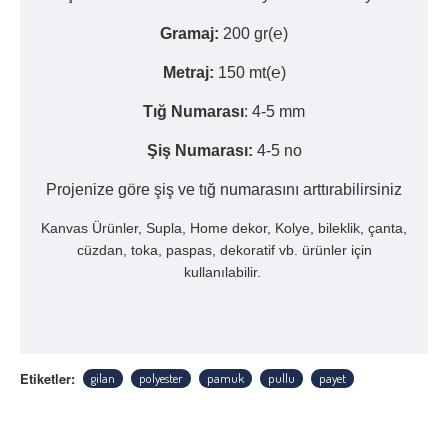
Gramaj:
200 gr(℮)
Metraj:
150 mt(℮)
Tığ Numarası
: 4-5 mm
Şiş Numarası:
4-5 no
Projenize göre şiş ve tığ numarasını arttırabilirsiniz
Kanvas Ürünler, Supla, Home dekor, Kolye, bileklik, çanta,
cüzdan, toka, paspas, dekoratif vb. ürünler için
kullanılabilir.
Etiketler:
gilan
polyester
pamuk
pullu
payet