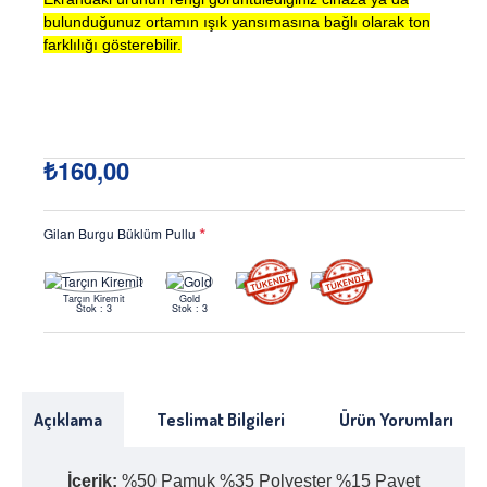
bulunduğunuz ortamın ışık yansımasına bağlı olarak ton
farklılığı gösterebilir.
₺160,00
Gilan Burgu Büklüm Pullu
Tarçın Kiremit
Gold
Stok : 3
Stok : 3
Açıklama
Teslimat Bilgileri
Ürün Yorumları
İçerik:
%50 Pamuk %35 Polyester %15 Payet