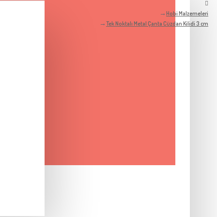
Hobi Malzemeleri
Tek Noktalı Metal Çanta Cüzdan Kilidi 3 cm