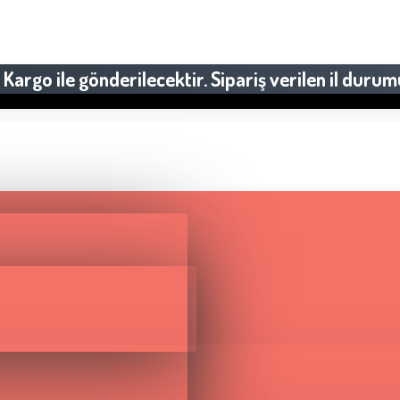
Kargo ile gönderilecektir. Sipariş verilen il durum