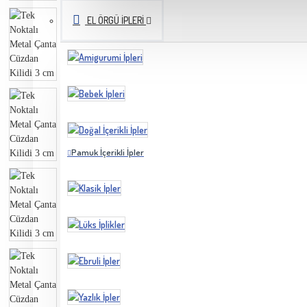
EL ÖRGÜ İPLERI
Pamuk İçerikli İpler