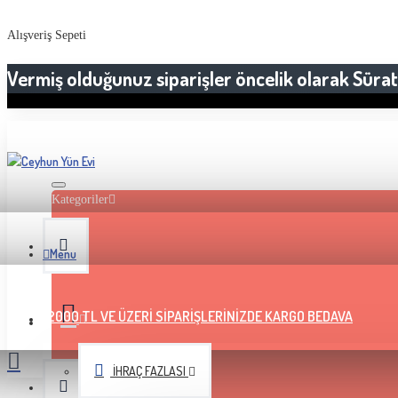
Alışveriş Sepeti
Vermiş olduğunuz siparişler öncelik olarak Sürat 
Kategoriler
Menu
2000 TL VE ÜZERI SIPARIŞLERINIZDE KARGO BEDAVA
İHRAÇ FAZLASI