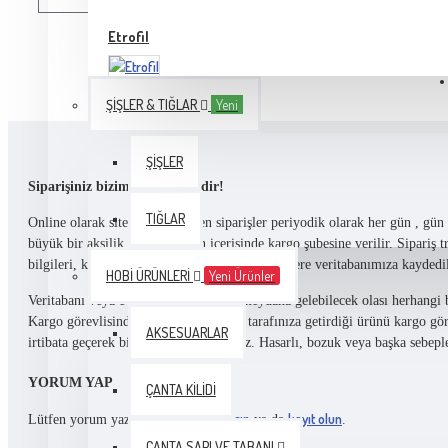
Etrofil
Etrofil Bambonita 100 gr
ŞIŞLER & TIĞLAR
Yeni
Etrofil Gurme
ŞIŞLER
Etrofil Jeans
Siparişiniz bizim için önemlidir!
Hepsini Göster
TIĞLAR
Online olarak sitemizden verilen siparişler periyodik olarak her gün , gün i
büyük bir aksilik olmaz ise gün içerisinde kargo şubesine verilir. Sipariş t
Kartopu
bilgileri, kredi kartı bilgileriniz hariç olmak üzere veritabanımıza kayd
HOBI ÜRÜNLERI
Yeni Ürünler
Veritabanı veya e-posta sistemlerinde meydana gelebilecek olası herhangi
Kargo görevlisinden teslim etmek için tarafınıza getirdiği ürünü kargo gö
Bonbon
AKSESUARLAR
irtibata geçerek bildirmenizi rica ederiz. Hasarlı, bozuk veya başka sebe
YORUM YAP
ÇANTA KILIDI
Himalaya
oturum açın
kayıt olun
Lütfen yorum yazmak için
ya da
.
ÇANTA SAPI VE TABANI