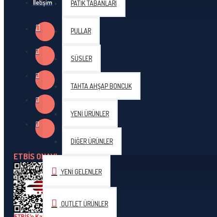
İletişim
PATIK TABANLARI
Tulip Etimo Yün Tığ Siyah
PULLAR
SÜSLER
TAHTA AHŞAP BONCUK
YENI ÜRÜNLER
DIĞER ÜRÜNLER
ETBİS ONAYI
YENI GELENLER
OUTLET ÜRÜNLER