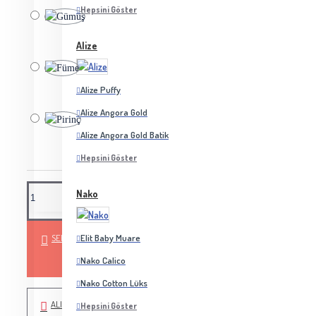
Hepsini Göster
Alize
Alize Puffy
Alize Angora Gold
Alize Angora Gold Batik
Hepsini Göster
Nako
SEPETE EKLE
Elit Baby Muare
Nako Calico
Nako Cotton Lüks
ALIŞVERIŞ LISTEME EKLE
Hepsini Göster