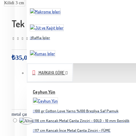
Tek Noktalı Metal Çanta Cüzdan Kil
Raffia İpler
0 yorum yapılmış.
Yorum Yap
-
₺35,00
MARKAYA GÖRE
Ceyhun Yün
100 gr Cotton Love Yarns %100 Brezilya Saf Pamuk
metal çanta kilidi
116 cm Kancalı Metal Çanta Zinciri - GOLD - 10 mm Genişlik
117 cm Kancalı İnce Metal Çanta Zinciri - FÜME