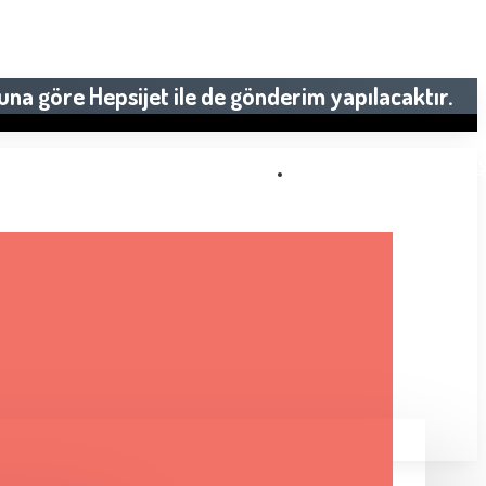
una göre Hepsijet ile de gönderim yapılacaktır.
2000 TL VE ÜZERI SIPARI