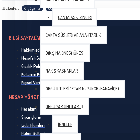
Himalaya YILDIZ İnce Pullu El Örgü İpliği
örgüçanta
cüzdan
aksesuar
Etiketler:
ÇANTA ASKI ZINCIRI
YARNEND Amigurumi 10 Adet 500 gr - L054
Ören Bayan
ÇANTA SÜSLERI VE ANAHTARLIK
BİLGİ SAYFALARI
Hakkımızda
DIKIŞ MAKINESI İĞNESI
5 adet (500) gr Ören Bayan KITTY BABY Benekli Bebe İpi
Mesafeli Satış Sözleşmesi
5 adet (500) gr Ören Bayan KITTY BABY Benekli Bebe İpi
Gizlilik Politikası
NAKIŞ KASNAKLARI
5 adet (500) gr Ören Bayan KITTY BABY Benekli Bebe İpi
Kullanım Koşulları
Kişisel Verilerin Korunması
ÖRGÜ KITLERI ( ETAMIN-PUNCH-KANAVIÇE)
Gazzal
HESAP YÖNETİMİ
ÖRGÜ YARDIMCILARI
Hesabım
Gazzal Baby Cotton
Siparişlerim
İĞNELER
İade İşlemleri
Tulip
Haber Bülteni