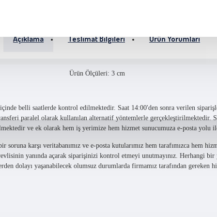
Açıklama
Teslimat Bilgileri
Ürün Yorumları
Ürün Ölçüleri: 3 cm
çinde belli saatlerde kontrol edilmektedir. Saat 14:00'den sonra verilen siparişler
ransferi paralel olarak kullanılan alternatif yöntemlerle gerçekleştirilmektedir. 
edilmektedir ve ek olarak hem iş yerimize hem hizmet sunucumuza e-posta yolu il
 bir soruna karşı veritabanımız ve e-posta kutularımız hem tarafımızca hem hiz
revlisinin yanında açarak siparişinizi kontrol etmeyi unutmayınız. Herhangi bir
plerden dolayı yaşanabilecek olumsuz durumlarda firmamız tarafından gereken hi