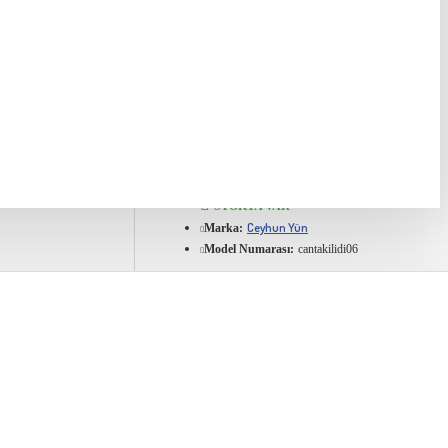
idi 3 cm
STOKTA VAR
Ceyhun Yün
Marka:
Model Numarası:
cantakilidi06
Ürün Ölçüleri: 35 cm