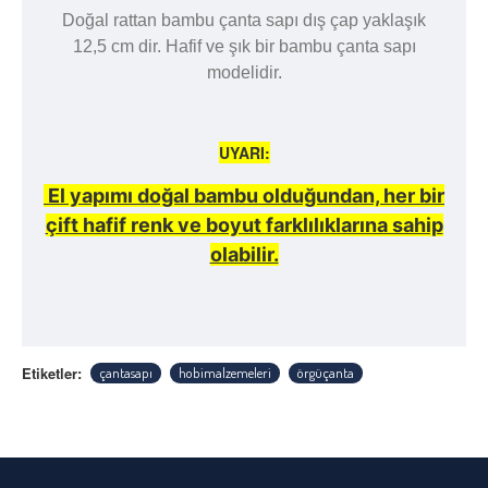
Doğal rattan bambu çanta sapı dış çap yaklaşık
12,5 cm dir. Hafif ve şık bir bambu çanta sapı
modelidir.
UYARI:
El yapımı doğal bambu olduğundan, her bir
çift hafif renk ve boyut farklılıklarına sahip
olabilir.
Etiketler:
çantasapı
hobimalzemeleri
örgüçanta