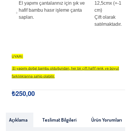
El yapımı çantalarınız için şık ve
12,5cmx (+-1
hafif bambu hasır işleme çanta
cm)
sapları.
Çift olarak
satılmaktadır.
UYARI:
El yapımı doğal bambu olduğundan, her bir çift hafif renk ve boyut
farklılıklarına sahip olabilir.
₺250,00
Açıklama
Teslimat Bilgileri
Ürün Yorumları