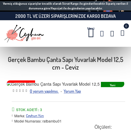
Vermiş olduğunuz siparişler öncelik olarak Sürat Kargo ile gönderilecektir. Sipariş verilen il
durumuna göre Hepsijet ile de gönderim yapılacaktır.
2000 TL VE ÜZERI SIPARIŞLERINIZDE KARGO BEDAVA
0
Gerçek Bambu Çanta Sapı Yuvarlak Model 12,5
cm - Ceviz
TÜKENMEK ÜZERE
Yeni
-
0 yorum yapılmış.
Yorum Yap
STOK ADETI : 3
Marka:
Ceyhun Yün
Model Numarası:
ratbambu01
Ölçüleri: