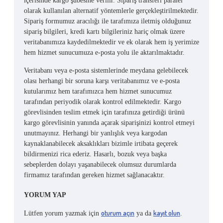
içerisinde kargo şubesine verilir. Sipariş transferi paralel
olarak kullanılan alternatif yöntemlerle gerçekleştirilmektedir.
Sipariş formumuz aracılığı ile tarafımıza iletmiş olduğunuz
sipariş bilgileri, kredi kartı bilgileriniz hariç olmak üzere
veritabanımıza kaydedilmektedir ve ek olarak hem iş yerimize
hem hizmet sunucumuza e-posta yolu ile aktarılmaktadır.
Veritabanı veya e-posta sistemlerinde meydana gelebilecek
olası herhangi bir soruna karşı veritabanımız ve e-posta
kutularımız hem tarafımızca hem hizmet sunucumuz
tarafından periyodik olarak kontrol edilmektedir. Kargo
görevlisinden teslim etmek için tarafınıza getirdiği ürünü
kargo görevlisinin yanında açarak siparişinizi kontrol etmeyi
unutmayınız. Herhangi bir yanlışlık veya kargodan
kaynaklanabilecek aksaklıkları bizimle irtibata geçerek
bildirmenizi rica ederiz. Hasarlı, bozuk veya başka
sebeplerden dolayı yaşanabilecek olumsuz durumlarda
firmamız tarafından gereken hizmet sağlanacaktır.
YORUM YAP
oturum açın
kayıt olun
Lütfen yorum yazmak için
ya da
.