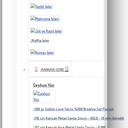
Raffia İpler
MARKAYA GÖRE
Ceyhun Yün
100 gr Cotton Love Yarns %100 Brezilya Saf Pamuk
116 cm Kancalı Metal Çanta Zinciri - GOLD - 10 mm Genişlik
117 cm Kancalı İnce Metal Çanta Zinciri - FÜME