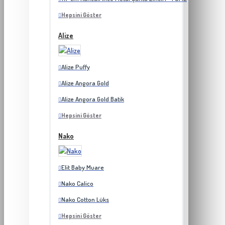
Hepsini Göster
Alize
Alize Puffy
Alize Angora Gold
Alize Angora Gold Batik
Hepsini Göster
Nako
Elit Baby Muare
Nako Calico
Nako Cotton Lüks
Hepsini Göster