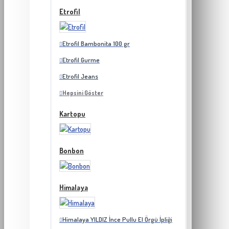
Etrofil
Etrofil Bambonita 100 gr
Etrofil Gurme
Etrofil Jeans
Hepsini Göster
Kartopu
Bonbon
Himalaya
Himalaya YILDIZ İnce Pullu El Örgü İpliği