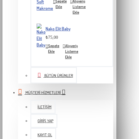
Sepete
Alışveriş
Ekle
Listeme
Ekle
Nako Elit Baby
₺75,00
Sepete
Alışveriş
Ekle
Listeme
Ekle
BÜTÜN ÜRÜNLER
MÜŞTERI HIZMETLERI
İLETIŞIM
GIRIŞ YAP
KAYIT OL