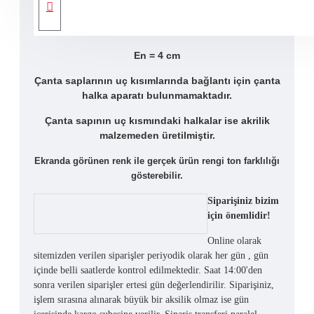
Metal Aparatları Gold Renkli
Uzunluk = 64,5 cm
En = 4 cm
Çanta saplarının uç kısımlarında bağlantı için çanta
halka aparatı bulunmamaktadır.
Çanta sapının uç kısmındaki halkalar ise akrilik
malzemeden üretilmiştir.
Ekranda görünen renk ile gerçek ürün rengi ton farklılığı
gösterebilir.
Siparişiniz bizim
için önemlidir!
Online olarak
sitemizden verilen siparişler periyodik olarak her gün , gün
içinde belli saatlerde kontrol edilmektedir. Saat 14:00'den
sonra verilen siparişler ertesi gün değerlendirilir. Siparişiniz,
işlem sırasına alınarak büyük bir aksilik olmaz ise gün