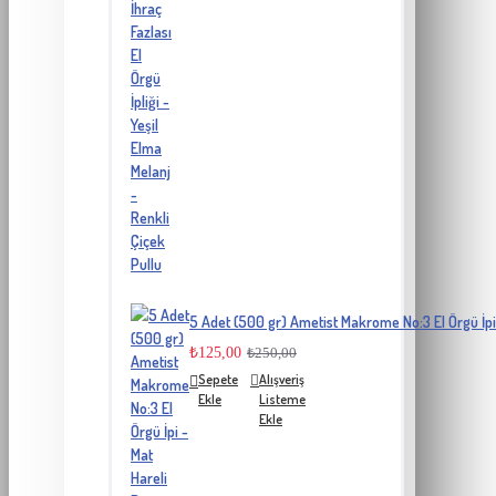
5 Adet (500 gr) Ametist Makrome No:3 El Örgü İpi
₺125,00
₺250,00
Sepete
Alışveriş
Ekle
Listeme
Ekle