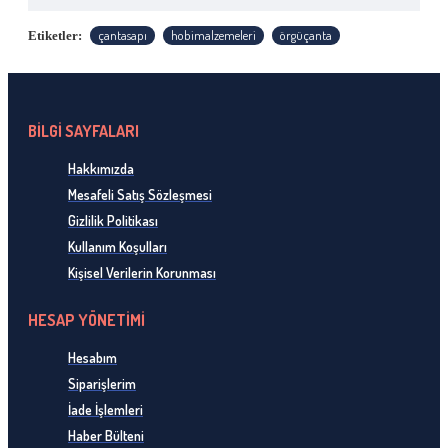
çantasapı
hobimalzemeleri
örgüçanta
Etiketler:
BİLGİ SAYFALARI
Hakkımızda
Mesafeli Satış Sözleşmesi
Gizlilik Politikası
Kullanım Koşulları
Kişisel Verilerin Korunması
HESAP YÖNETİMİ
Hesabım
Siparişlerim
İade İşlemleri
Haber Bülteni