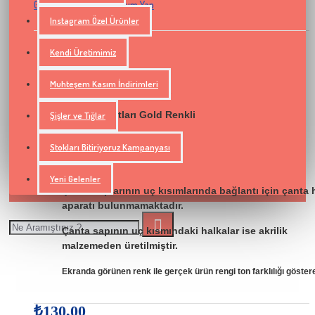
0 yorum yapılmış.
Yorum Yap
-
Instagram Özel Ürünler
Kendi Üretimimiz
STOKTA VAR
Ceyhun Yün
Marka:
Muhteşem Kasım İndirimleri
Model Numarası:
deribosap01
Metal Aparatları Gold Renkli
Şişler ve Tığlar
Uzunluk = 64,5 cm
Stokları Bitiriyoruz Kampanyası
En = 4 cm
Yeni Gelenler
Çanta saplarının uç kısımlarında bağlantı için çanta 
aparatı bulunmamaktadır.
Çanta sapının uç kısmındaki halkalar ise akrilik
malzemeden üretilmiştir.
Ekranda görünen renk ile gerçek ürün rengi ton farklılığı göstereb
₺130,00