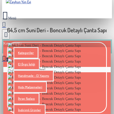
64,5 cm Suni Deri - Boncuk Detaylı Çanta Sapı
Kategoriler
Kategoriler
0
El Örgü İpliği
Alışveriş sepetiniz boş!
Handmade - El Yapımı
Hobi Malzemeleri
İhraç Fazlası
İndirimli Ürünler