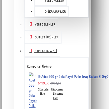
YENI ÜRÜNLER
DIĞER ÜRÜNLER
YENI GELENLER
OUTLET ÜRÜNLER
KAMPANYALAR
Kampanalı Ürünler
10 Adet 500 gr Gala Payet Pullu İhraç Fazlası El Örgü 
₺499,00
₺699,00
Sepete
Alışveriş
Ekle
Listeme
Ekle