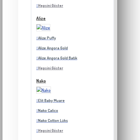
Hepsini Göster
Alize
Alize Puffy
Alize Angora Gold
Alize Angora Gold Batik
Hepsini Göster
Nako
Elit Baby Muare
Nako Calico
Nako Cotton Lüks
Hepsini Göster