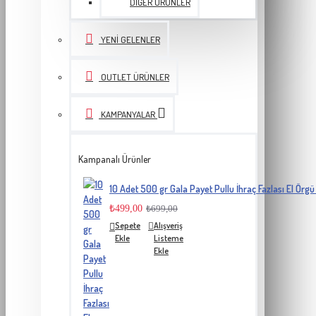
DIĞER ÜRÜNLER
YENI GELENLER
OUTLET ÜRÜNLER
KAMPANYALAR
Kampanalı Ürünler
10 Adet 500 gr Gala Payet Pullu İhraç Fazlası El Örgü 
₺499,00
₺699,00
Sepete
Alışveriş
Ekle
Listeme
Ekle