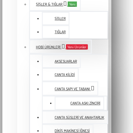
ŞIŞLER & TIĞLAR
Yeni
ŞIŞLER
TIĞLAR
HOBI ÜRÜNLERI
Yeni Ürünler
AKSESUARLAR
ÇANTA KILIDI
ÇANTA SAPI VE TABANI
ÇANTA ASKI ZINCIRI
ÇANTA SÜSLERI VE ANAHTARLIK
DIKIŞ MAKINESI İĞNESI