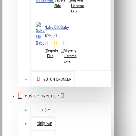
Sepete
Alışveriş
Ekle
Listeme
Ekle
Nako Elit Baby
₺75,00
Sepete
Alışveriş
Ekle
Listeme
Ekle
BÜTÜN ÜRÜNLER
MÜŞTERI HIZMETLERI
İLETIŞIM
GIRIŞ YAP