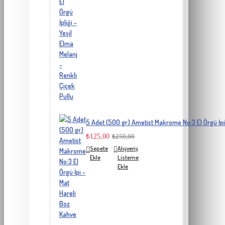
5 Adet (500 gr) Ametist Makrome No:3 El Örgü İpi
₺125,00
₺250,00
Sepete
Alışveriş
Ekle
Listeme
Ekle