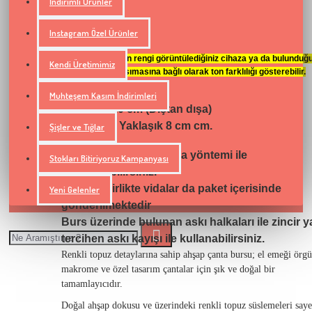
İndirimli Ürünler
Instagram Özel Ürünler
UYARI:
Ekrandaki ürünün rengi görüntülediğiniz cihaza ya da bulunduğ
Kendi Üretimimiz
ortamın ışık yansımasına bağlı olarak ton farklılığı gösterebilir.
Muhteşem Kasım İndirimleri
Uzunluk: 20 cm (Dıştan dışa)
Yükseklik: Yaklaşık 8 cm cm.
Şişler ve Tığlar
Çantalarınızda vidalama yöntemi ile
Stokları Bitiriyoruz Kampanyası
uygulayabilirsiniz.
Ürün ile birlikte vidalar da paket içerisinde
Yeni Gelenler
gönderilmektedir
Burs üzerinde bulunan askı halkaları ile zincir 
tercihen askı kayışı ile kullanabilirsiniz.
Renkli topuz detaylarına sahip ahşap çanta bursu; el emeği örgü
makrome ve özel tasarım çantalar için şık ve doğal bir
tamamlayıcıdır.
Doğal ahşap dokusu ve üzerindeki renkli topuz süslemeleri saye