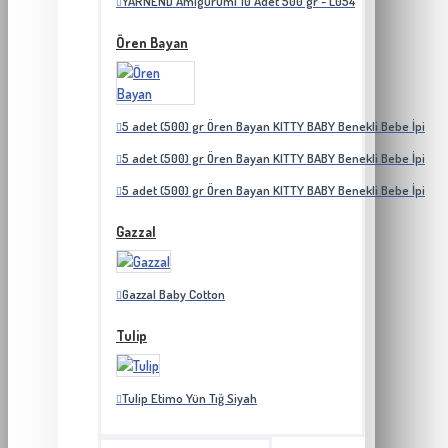
YARNEND Amigurumi 10 Adet 500 gr - L054
Ören Bayan
5 adet (500) gr Ören Bayan KITTY BABY Benekli Bebe İpi
5 adet (500) gr Ören Bayan KITTY BABY Benekli Bebe İpi
5 adet (500) gr Ören Bayan KITTY BABY Benekli Bebe İpi
Gazzal
Gazzal Baby Cotton
Tulip
Tulip Etimo Yün Tığ Siyah