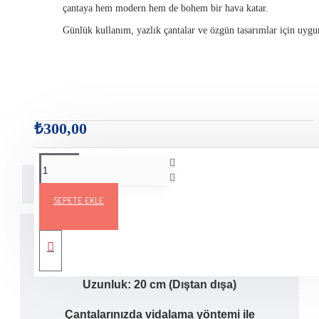
çantaya hem modern hem de bohem bir hava katar.
Günlük kullanım, yazlık çantalar ve özgün tasarımlar için uygu
₺300,00
Açıklama
Teslimat Bilgileri
Ürün Yorumları
SEPETE EKLE
Çantalarınız ahşap çanta saplarımızla artık çok daha şık..
Uzunluk: 20 cm (Dıştan dışa)
Çantalarınızda vidalama yöntemi ile