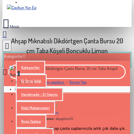
2000 TL VE ÜZERI SIPARIŞLERINIZDE KARGO BEDAVA
Ahşap Mıknatıslı Dikdörtgen Çanta Bursu 20
cm Taba Köşeli Boncuklu Limon
Kategoriler
Kategoriler
0
El Örgü İpliği
0 yorum yapılmış.
Yorum Yap
-
Alışveriş sepetiniz boş!
Handmade - El Yapımı
STOK ADETI : 1
Hobi Malzemeleri
Ceyhun Yün
Marka:
Model Numarası:
ahşapburs01
İhraç Fazlası
Çantalarınız ahşap çanta saplarımızla artık çok daha şık..