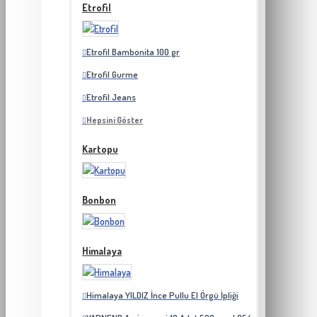
Etrofil
Etrofil Bambonita 100 gr
Etrofil Gurme
Etrofil Jeans
Hepsini Göster
Kartopu
Bonbon
Himalaya
Himalaya YILDIZ İnce Pullu El Örgü İpliği