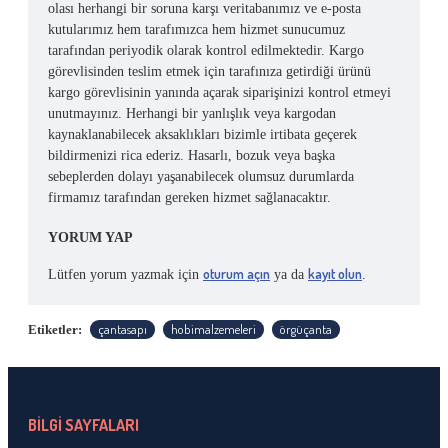
olası herhangi bir soruna karşı veritabanımız ve e-posta
kutularımız hem tarafımızca hem hizmet sunucumuz
tarafından periyodik olarak kontrol edilmektedir. Kargo
görevlisinden teslim etmek için tarafınıza getirdiği ürünü
kargo görevlisinin yanında açarak siparişinizi kontrol etmeyi
unutmayınız. Herhangi bir yanlışlık veya kargodan
kaynaklanabilecek aksaklıkları bizimle irtibata geçerek
bildirmenizi rica ederiz. Hasarlı, bozuk veya başka
sebeplerden dolayı yaşanabilecek olumsuz durumlarda
firmamız tarafından gereken hizmet sağlanacaktır.
YORUM YAP
oturum açın
kayıt olun
Lütfen yorum yazmak için
ya da
.
çantasapı
hobimalzemeleri
örgüçanta
Etiketler:
BİLGİ SAYFALARI