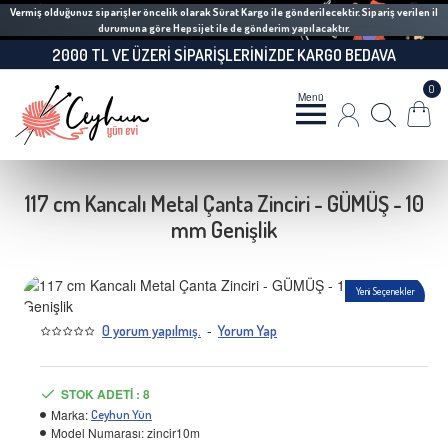
Vermiş olduğunuz siparişler öncelik olarak Sürat Kargo ile gönderilecektir. Sipariş verilen il
durumuna göre Hepsijet ile de gönderim yapılacaktır.
2000 TL VE ÜZERI SIPARIŞLERINIZDE KARGO BEDAVA
0
117 cm Kancalı Metal Çanta Zinciri - GÜMÜŞ - 10
mm Genişlik
Yeni Seçenekler
-
0 yorum yapılmış.
Yorum Yap
STOK ADETI : 8
Marka:
Ceyhun Yün
Model Numarası:
zincir10m