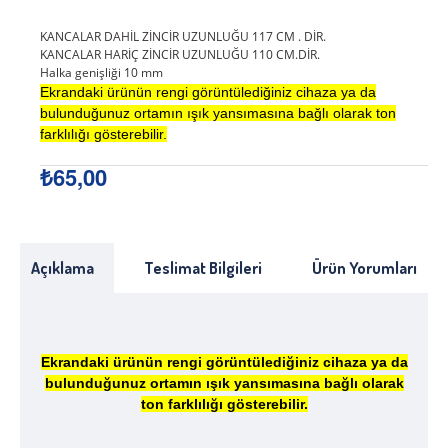
KANCALAR DAHİL ZİNCİR UZUNLUĞU 117 CM . DİR.
KANCALAR HARİÇ ZİNCİR UZUNLUĞU 110 CM.DİR.
Halka genişliği 10 mm
Ekrandaki ürünün rengi görüntülediğiniz cihaza ya da
bulunduğunuz ortamın ışık yansımasına bağlı olarak ton
farklılığı gösterebilir.
₺65,00
Açıklama
Teslimat Bilgileri
Ürün Yorumları
Ekrandaki ürünün rengi görüntülediğiniz cihaza ya da
bulunduğunuz ortamın ışık yansımasına bağlı olarak
ton farklılığı gösterebilir.