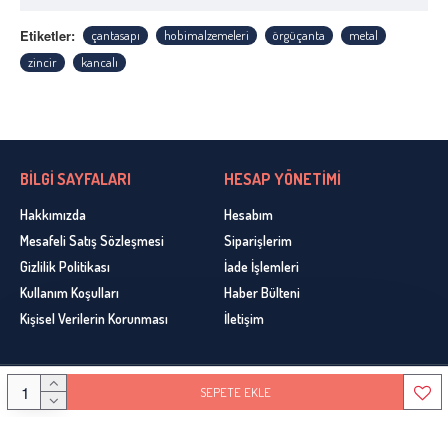
Etiketler:
çantasapı
hobimalzemeleri
örgüçanta
metal
zincir
kancalı
BİLGİ SAYFALARI
HESAP YÖNETİMİ
Hakkımızda
Hesabım
Mesafeli Satış Sözleşmesi
Siparişlerim
Gizlilik Politikası
İade İşlemleri
Kullanım Koşulları
Haber Bülteni
Kişisel Verilerin Korunması
İletişim
SEPETE EKLE
Copyright © 2020, Ceyhun Yün, Bütün Hakları Sakldır. Design By Gemlik Web Tasarım