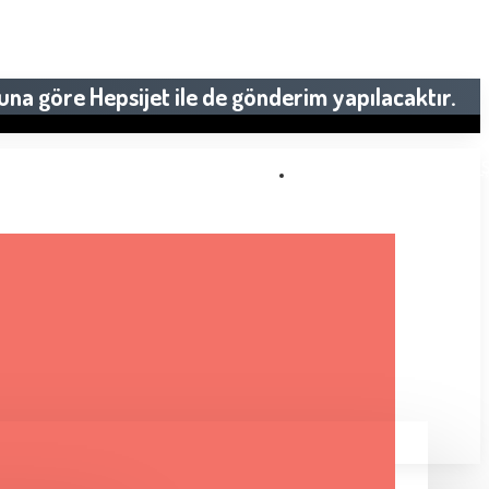
una göre Hepsijet ile de gönderim yapılacaktır.
2000 TL VE ÜZERI SIPARI