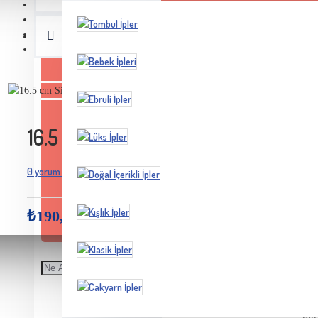
16.5 cm Siyah Toplu Dikdörtgen Ça
0 yorum yapılmış.
Yorum Yap
-
₺190,00
STOK ADETI : 1
Ceyhun Yün
Marka:
Model Numarası:
vint04
Kullanımda esneme yada yamulma y
çanta modellerinde kullanıma uygundur