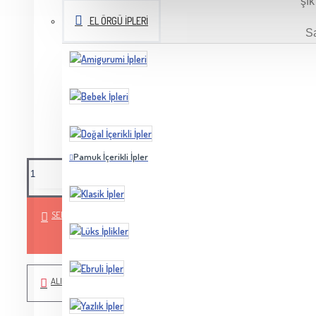
şık
EL ÖRGÜ İPLERI
S
UYARI:
Ekrandaki ürünün rengi görüntülediğiniz cihaza ya
gösterebilir.
Pamuk İçerikli İpler
SEPETE EKLE
ALIŞVERIŞ LISTEME EKLE