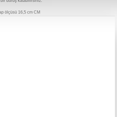
 bir duruş katabilirsiniz.
ap ölçüsü 16,5 cm CM
 da bulunduğunuz ortamın ışık yansımasına bağlı olarak ton farklılığı