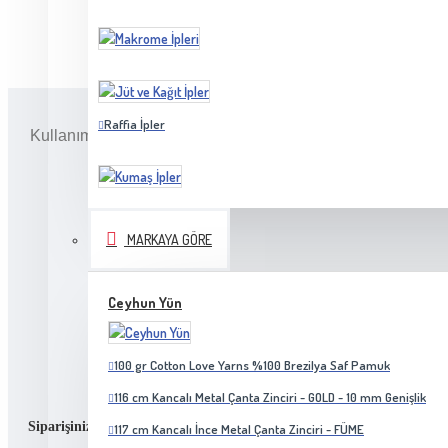
Raffia İpler
Kullanımda esneme yada yamulma yapmaz, sağlam ve sert bir
MARKAYA GÖRE
Ceyhun Yün
Ekrandaki ürünün rengi görüntüled
100 gr Cotton Love Yarns %100 Brezilya Saf Pamuk
116 cm Kancalı Metal Çanta Zinciri - GOLD - 10 mm Genişlik
Siparişiniz bizim için önemlidir!
117 cm Kancalı İnce Metal Çanta Zinciri - FÜME