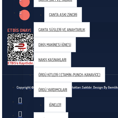
Himalaya YILDIZ İnce Pullu El Örgü İpliği
ÇANTA ASKI ZINCIRI
YARNEND Amigurumi 10 Adet 500 gr - L054
Ören Bayan
ETBİS ONAYI
ÇANTA SÜSLERI VE ANAHTARLIK
DIKIŞ MAKINESI İĞNESI
5 adet (500) gr Ören Bayan KITTY BABY Benekli Bebe İpi
5 adet (500) gr Ören Bayan KITTY BABY Benekli Bebe İpi
NAKIŞ KASNAKLARI
5 adet (500) gr Ören Bayan KITTY BABY Benekli Bebe İpi
ÖRGÜ KITLERI ( ETAMIN-PUNCH-KANAVIÇE)
Gazzal
Copyright © 2020, Ceyhun Yün, Bütün Hakları Sakldır. Design By Geml
ÖRGÜ YARDIMCILARI
Gazzal Baby Cotton
İĞNELER
Tulip