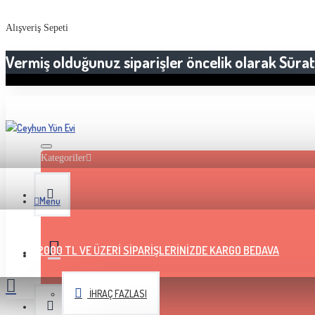
Alışveriş Sepeti
Vermiş olduğunuz siparişler öncelik olarak Sürat 
Kategoriler
Menu
2000 TL VE ÜZERI SIPARIŞLERINIZDE KARGO BEDAVA
İHRAÇ FAZLASI