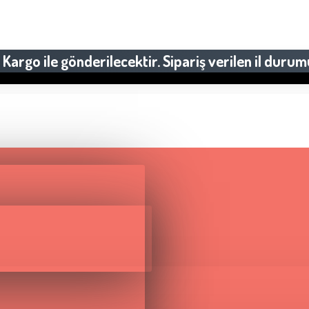
Kargo ile gönderilecektir. Sipariş verilen il durum