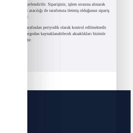
 ertesi gün değerlendirilir. Siparişiniz, işlem sırasına alınarak
Sipariş formumuz aracılığı ile tarafımıza iletmiş olduğunuz sipariş
e aktarılmaktadır.
met sunucumuz tarafından periyodik olarak kontrol edilmektedir.
 yanlışlık veya kargodan kaynaklanabilecek aksaklıkları bizimle
zmet sağlanacaktır.