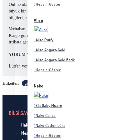
Hepsini Göster
Online olarak sitemizden verilen siparişler periyodik olarak her gün , gün i
büyük bir aksilik olmaz ise gün içerisinde kargo şubesine verilir. Sipariş t
bilgileri, kredi kartı bilgileriniz hariç olmak üzere veritabanımıza kayd
Alize
Veritabanı veya e-posta sistemlerinde meydana gelebilecek olası herhangi
Kargo görevlisinden teslim etmek için tarafınıza getirdiği ürünü kargo gö
Alize Puffy
irtibata geçerek bildirmenizi rica ederiz. Hasarlı, bozuk veya başka sebe
Alize Angora Gold
YORUM YAP
Alize Angora Gold Batik
oturum açın
kayıt olun
Lütfen yorum yazmak için
ya da
.
Hepsini Göster
çantasapı
hobimalzemeleri
örgüçanta
Etiketler:
Nako
Elit Baby Muare
BİLGİ SAYFALARI
Nako Calico
Hakkımızda
Nako Cotton Lüks
Mesafeli Satış Sözleşmesi
Hepsini Göster