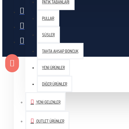
PATIK TABANLARI
Tulip Etimo Yün Tığ Siyah
PULLAR
SÜSLER
TAHTA AHŞAP BONCUK
YENI ÜRÜNLER
DIĞER ÜRÜNLER
YENI GELENLER
OUTLET ÜRÜNLER