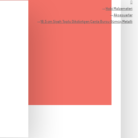
Hobi Malzemeleri
Aksesuarlar
16.5 cm Siyah Toplu Dikdörtgen Çanta Bursu Gümüş Metalli