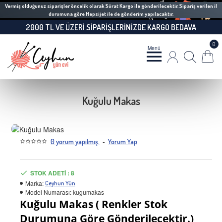
Vermiş olduğunuz siparişler öncelik olarak Sürat Kargo ile gönderilecektir. Sipariş verilen il
durumuna göre Hepsijet ile de gönderim yapılacaktır.
2000 TL VE ÜZERI SIPARIŞLERINIZDE KARGO BEDAVA
0
Kuğulu Makas
-
0 yorum yapılmış.
Yorum Yap
STOK ADETI : 8
Marka:
Ceyhun Yün
Model Numarası:
kugumakas
Kuğulu Makas ( Renkler Stok
Durumuna Göre Gönderilecektir.)