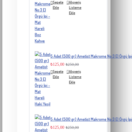
Sepete
Alışveriş
Ekle
Listeme
Ekle
5 Adet (500 gr) Ametist Makrome No:3 El Örgü İpi 
₺125,00
₺250,00
Sepete
Alışveriş
Ekle
Listeme
Ekle
5 Adet (500 gr) Ametist Makrome No:3 El Örgü İpi 
₺125,00
₺250,00