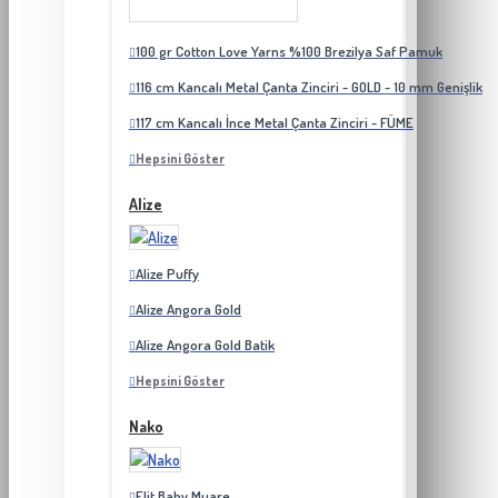
100 gr Cotton Love Yarns %100 Brezilya Saf Pamuk
116 cm Kancalı Metal Çanta Zinciri - GOLD - 10 mm Genişlik
117 cm Kancalı İnce Metal Çanta Zinciri - FÜME
Hepsini Göster
Alize
Alize Puffy
Alize Angora Gold
Alize Angora Gold Batik
Hepsini Göster
Nako
Elit Baby Muare