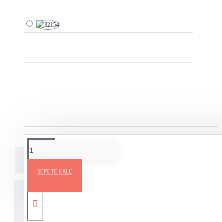
Açıklama
Teslimat Bilgileri
Ürün Yorumları
SEPETE EKLE
Ürün Açıklaması Elit Baby Muare % 100 Premium Anti-Pill
Akrilik ipliğin renkleri ile öreceğiniz Kazak, Atkı, Bere,
Patik, Hırka, Bebek Odası Tekstili ürünleri kullanma veya