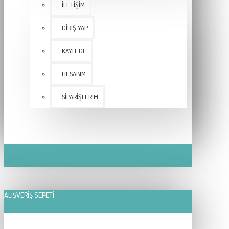
İLETIŞIM
GIRIŞ YAP
KAYIT OL
HESABIM
SIPARIŞLERIM
ALIŞVERIŞ SEPETI