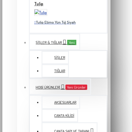
Tulip
Tulip Etimo Yün Tığ Siyah
ŞIŞLER & TIĞLAR
Yeni
ŞIŞLER
TIĞLAR
HOBI ÜRÜNLERI
Yeni Ürünler
AKSESUARLAR
ÇANTA KILIDI
ÇANTA SAPI VE TABANI