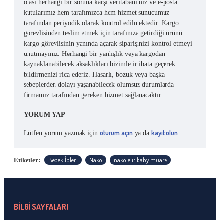
olası herhangi bir soruna karşı veritabanımız ve e-posta
kutularımız hem tarafımızca hem hizmet sunucumuz
tarafından periyodik olarak kontrol edilmektedir. Kargo
görevlisinden teslim etmek için tarafınıza getirdiği ürünü
kargo görevlisinin yanında açarak siparişinizi kontrol etmeyi
unutmayınız. Herhangi bir yanlışlık veya kargodan
kaynaklanabilecek aksaklıkları bizimle irtibata geçerek
bildirmenizi rica ederiz. Hasarlı, bozuk veya başka
sebeplerden dolayı yaşanabilecek olumsuz durumlarda
firmamız tarafından gereken hizmet sağlanacaktır.
YORUM YAP
oturum açın
kayıt olun
Lütfen yorum yazmak için
ya da
.
Bebek İpleri
Nako
nako elit baby muare
Etiketler:
BİLGİ SAYFALARI