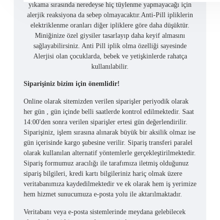
yıkama sırasında neredeyse hiç tüylenme yapmayacağı için
alerjik reaksiyona da sebep olmayacaktır.Anti-Pill ipliklerin
elektriklenme oranları diğer ipliklere göre daha düşüktür.
Miniğinize özel giysiler tasarlayıp daha keyif almasını
sağlayabilirsiniz. Anti Pill iplik olma özelliği sayesinde
Alerjisi olan çocuklarda, bebek ve yetişkinlerde rahatça
kullanılabilir.
Siparişiniz bizim için önemlidir!
Online olarak sitemizden verilen siparişler periyodik olarak
her gün , gün içinde belli saatlerde kontrol edilmektedir. Saat
14:00'den sonra verilen siparişler ertesi gün değerlendirilir.
Siparişiniz, işlem sırasına alınarak büyük bir aksilik olmaz ise
gün içerisinde kargo şubesine verilir. Sipariş transferi paralel
olarak kullanılan alternatif yöntemlerle gerçekleştirilmektedir.
Sipariş formumuz aracılığı ile tarafımıza iletmiş olduğunuz
sipariş bilgileri, kredi kartı bilgileriniz hariç olmak üzere
veritabanımıza kaydedilmektedir ve ek olarak hem iş yerimize
hem hizmet sunucumuza e-posta yolu ile aktarılmaktadır.
Veritabanı veya e-posta sistemlerinde meydana gelebilecek