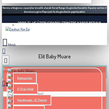
Vermiş olduğunuz siparişler öncelik olarak Sürat Kargo ile gönderilecektir. Sipariş verilen il
durumuna göre Hepsijet ile de gönderim yapılacaktır.
2000 TL VE ÜZERI SIPARIŞLERINIZDE KARGO BEDAVA
Elit Baby Muare
Kategoriler
Kategoriler
0
El Örgü İpliği
Alışveriş sepetiniz boş!
Handmade - El Yapımı