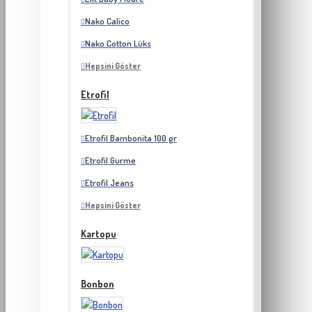
Nako Calico
Nako Cotton Lüks
Hepsini Göster
Etrofil
Etrofil Bambonita 100 gr
Etrofil Gurme
Etrofil Jeans
Hepsini Göster
Kartopu
Bonbon