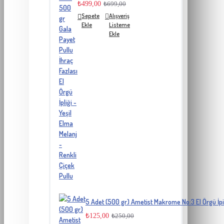
₺499,00
₺699,00
Sepete
Alışveriş
Ekle
Listeme
Ekle
5 Adet (500 gr) Ametist Makrome No:3 El Örgü İpi
₺125,00
₺250,00