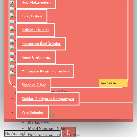
Hobi Malzemeleri
İhraç Fazlası
İndirimli Ürünler
Instagram Özel Ürünler
Kendi Üretimimiz
Muhteşem Kasım İndirimleri
Çok Satılan
Şişler ve Tığlar
0 yorum yapılmış.
Yorum Yap
-
Stokları Bitiriyoruz Kampanyası
Yeni Gelenler
STOKTA VAR
Nako
Marka:
Model Numarası:
Nako
Ürün Numarası:
8681213007059