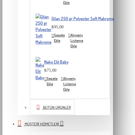
Ekle
Gilan 250 gr Polyester Soft Makrome
₺95,00
Sepete
Alışveriş
Ekle
Listeme
Ekle
Nako Elit Baby
₺75,00
Sepete
Alışveriş
Ekle
Listeme
Ekle
BÜTÜN ÜRÜNLER
MÜŞTERI HIZMETLERI