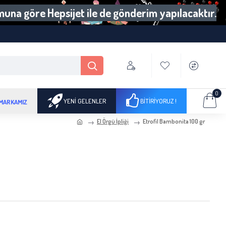
umuna göre Hepsijet ile de gönderim yapılacaktır.
0
YENI GELENLER
BITIRIYORUZ !
 MARKAMIZ
El Örgü İpliği
Etrofil Bambonita 100 gr