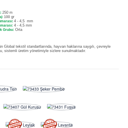
250 m
j:
gr
j:
100
4 - 4,5
mm
umarası:
4 - 4,5 mm
umarası:
Orta
ık Grubu:
n Global tekstil standartlarında, hayvan haklarına saygılı, çevreyle
, sistemli üretim yönetimiyle sizlere sunulmaktadır.