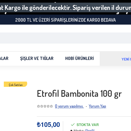
 Kargo ile gönderilecektir. Sipariş verilen il dur
2000 TL VE ÜZERI SIPARIŞLERINIZDE KARGO BEDAVA
ALAR
ŞIŞLER VE TIĞLAR
HOBI ÜRÜNLERI
YENİ
Çok Satılan
Etrofil Bambonita 100 gr
-
0 yorum yapılmış.
Yorum Yap
₺105,00
STOKTA VAR
Marka:
Etrofil