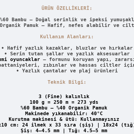
ÜRÜN ÖZELLİKLERİ:
%60 Bambu – Doğal serinlik ve ipeksi yumuşak
Organik Pamuk – Hafif, nefes alabilir ve cil
Kullanım Alanları:
• Hafif yazlık kazaklar, bluzlar ve hırkalar
• Serin tutan şallar ve yazlık aksesuarlar
umi oyuncaklar
– formunu koruyan yapı, zarars
battaniyeleri, zıbınlar ve hassas ciltler içi
• Yazlık çantalar ve plaj ürünleri
Teknik Bilgi:
3 (Fine) kalınlık
100 g = 250 m = 273 yds
%60 Bambu – %40 Organik Pamuk
Makinede yıkanabilir: 40°C
Kurutma makinesi & ütü: Kullanmayınız
x10 cm: 24 ilmek x 33 sıra (şiş) | 18x24 (t
Şiş: 4–4.5 mm | Tığ: 4.5–5 mm