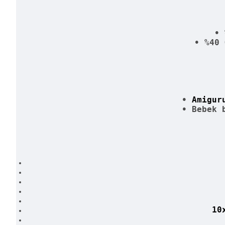
• 
• %40 
•
Amigur
•
Bebek 
10