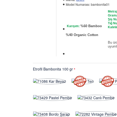
Model Numarası:
bambonita01
Metra
Grama
Şiş N
Tığ N
%60 Bamboo
Karışım:
Kalınl
%40 Organic Cotton
Bu ürü
uyumlu
Etrofil Bambonita 100 gr