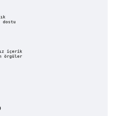
lık
t dostu
ız içerik
n örgüler
ığ)