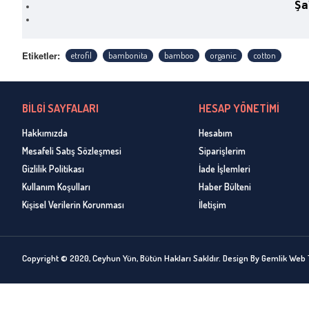
Şa
Etiketler:
etrofil
bambonita
bamboo
organic
cotton
BİLGİ SAYFALARI
HESAP YÖNETİMİ
Hakkımızda
Hesabım
Mesafeli Satış Sözleşmesi
Siparişlerim
Gizlilik Politikası
İade İşlemleri
Kullanım Koşulları
Haber Bülteni
Kişisel Verilerin Korunması
İletişim
Copyright © 2020, Ceyhun Yün, Bütün Hakları Sakldır. Design By Gemlik Web