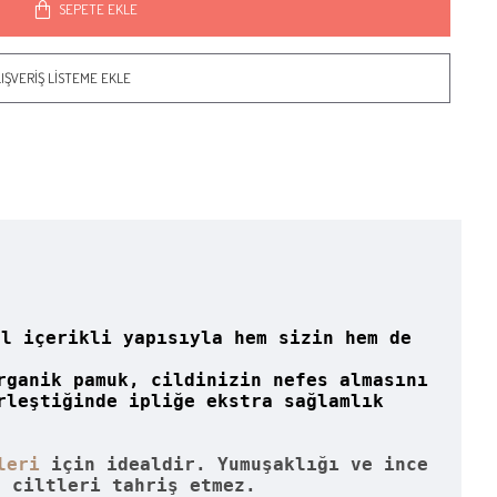
SEPETE EKLE
IŞVERIŞ LISTEME EKLE
al içerikli yapısıyla hem sizin hem de
rganik pamuk, cildinizin nefes almasını
rleştiğinde ipliğe ekstra sağlamlık
leri
için idealdir. Yumuşaklığı ve ince
s ciltleri tahriş etmez.