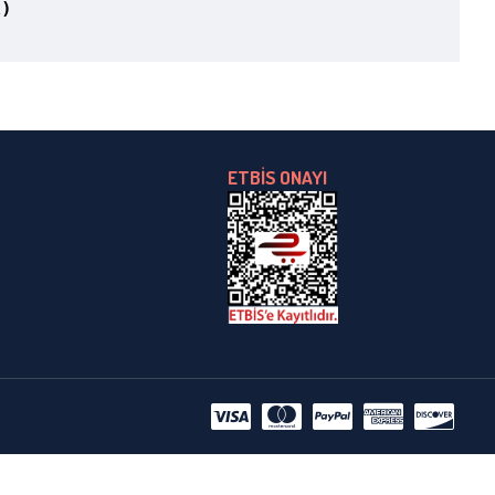
ak)
ETBİS ONAYI