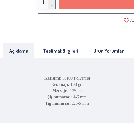
AL
Açıklama
Teslimat Bilgileri
Ürün Yorumları
Karışımı:
%100 Polyamid
Gramajı:
100 gr
Metrajı:
125 mt
Şiş numarası:
4-6 mm
Tığ numarası:
3,5-5 mm