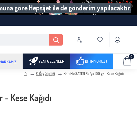
umuna göre Hepsijet ile de gönderim yapılacaktır.
0
YENI GELENLER
BITIRIYORUZ !
 MARKAMIZ
El Örgü İpliği
Knit Me SATEN Rafya 100 gr - Kese Kağıdı
 - Kese Kağıdı