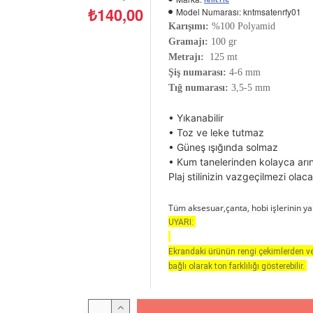
₺140,00
Model Numarası:
kntmsatenrfy01
Karışımı:
%100 Polyamid
Gramajı:
100 gr
Metrajı:
125 mt
Şiş numarası:
4-6 mm
Tığ numarası:
3,5-5 mm
• Yıkanabilir
• Toz ve leke tutmaz
• Güneş ışığında solmaz
• Kum tanelerinden kolayca arındı
Plaj stilinizin vazgeçilmezi olaca
Tüm aksesuar,çanta, hobi işlerinin ya
UYARI:
Ekrandaki ürünün rengi çekimlerden v
bağlı olarak ton farklılığı gösterebilir.