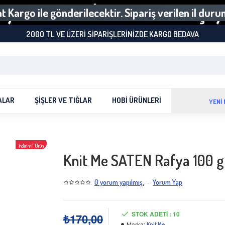
 Kargo ile gönderilecektir. Sipariş verilen il dur
2000 TL VE ÜZERI SIPARIŞLERINIZDE KARGO BEDAVA
ALAR
ŞIŞLER VE TIĞLAR
HOBI ÜRÜNLERI
YENİ
İndirimli Ürün
Knit Me SATEN Rafya 100 gr
-18 %
-
0 yorum yapılmış.
Yorum Yap
STOK ADETI : 10
₺170,00
Marka:
Knit Me