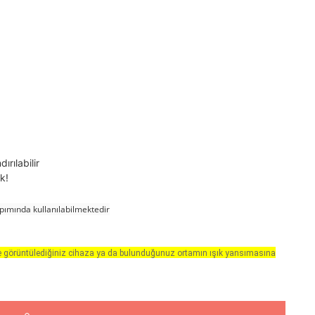
rılabilir
k!
pımında kullanılabilmektedir
e görüntülediğiniz cihaza ya da bulunduğunuz ortamın ışık yansımasına