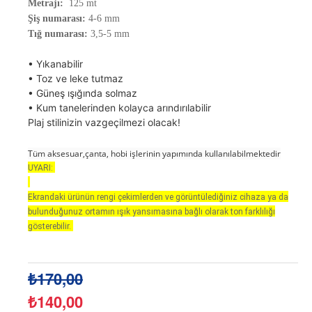
Metrajı:
125 mt
Şiş numarası:
4-6 mm
Tığ numarası:
3,5-5 mm
• Yıkanabilir
• Toz ve leke tutmaz
• Güneş ışığında solmaz
• Kum tanelerinden kolayca arındırılabilir
Plaj stilinizin vazgeçilmezi olacak!
Tüm aksesuar,çanta, hobi işlerinin yapımında kullanılabilmektedir
UYARI:
Ekrandaki ürünün rengi çekimlerden ve görüntülediğiniz cihaza ya da
bulunduğunuz ortamın ışık yansımasına bağlı olarak ton farklılığı
gösterebilir.
₺170,00
₺140,00