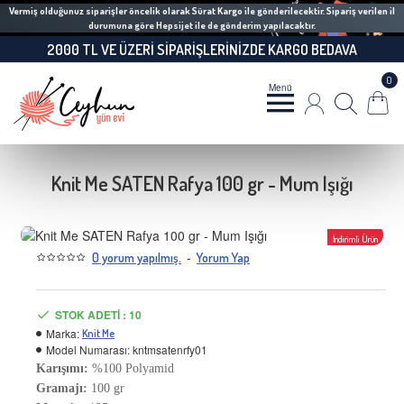
Vermiş olduğunuz siparişler öncelik olarak Sürat Kargo ile gönderilecektir. Sipariş verilen il
durumuna göre Hepsijet ile de gönderim yapılacaktır.
2000 TL VE ÜZERI SIPARIŞLERINIZDE KARGO BEDAVA
0
Knit Me SATEN Rafya 100 gr - Mum Işığı
İndirimli Ürün
-
0 yorum yapılmış.
Yorum Yap
-18 %
STOK ADETI : 10
Marka:
Knit Me
Model Numarası:
kntmsatenrfy01
Karışımı:
%100 Polyamid
Gramajı:
100 gr