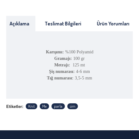
Açıklama
Teslimat Bilgileri
Ürün Yorumları
Karışımı:
%100 Polyamid
Gramajı:
100 gr
Metrajı:
125 mt
Şiş numarası:
4-6 mm
Tığ numarası:
3,5-5 mm
Etiketler:
Knit
Me
parla
sim