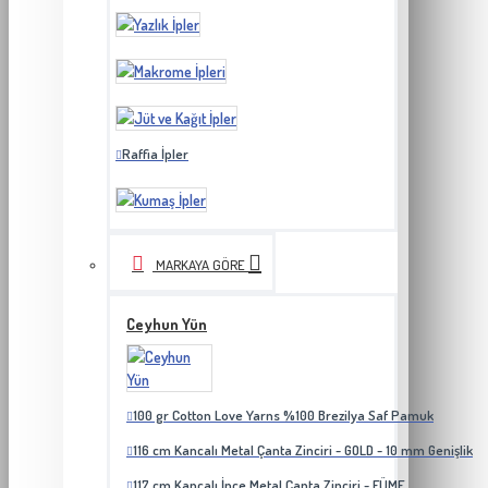
Raffia İpler
MARKAYA GÖRE
Ceyhun Yün
100 gr Cotton Love Yarns %100 Brezilya Saf Pamuk
116 cm Kancalı Metal Çanta Zinciri - GOLD - 10 mm Genişlik
117 cm Kancalı İnce Metal Çanta Zinciri - FÜME