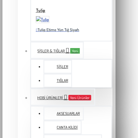
Tulip
Tulip Etimo Yün Tığ Siyah
ŞIŞLER & TIĞLAR
Yeni
ŞIŞLER
TIĞLAR
HOBI ÜRÜNLERI
Yeni Ürünler
AKSESUARLAR
ÇANTA KILIDI