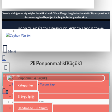
Vermiş olduğunuz siparişler öncelik olarak Sürat Kargo ile gönderilecektir. Sipariş verilen il
durumuna göre Hepsijet ile de gönderim yapılacaktır.
2000 TL VE ÜZERI SIPARIŞLERINIZDE KARGO BEDAVA
2li Ponponmatik(Küçük)
Kategoriler
0 yorum yapılmış.
Yorum Yap
-
Kategoriler
0
El Örgü İpliği
Alışveriş sepetiniz boş!
STOK ADETI : 2
Handmade - El Yapımı
Ceyhun Yün
Marka: