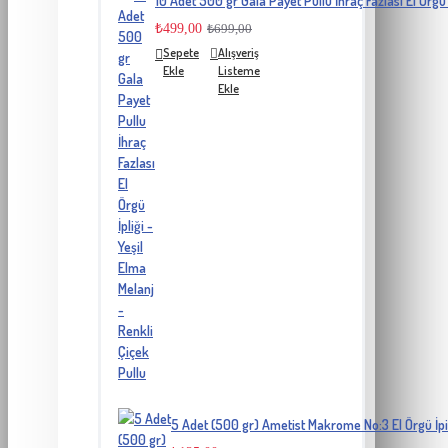
10 Adet 500 gr Gala Payet Pullu İhraç Fazlası El Örgü 
₺499,00
₺699,00
Sepete
Alışveriş
Ekle
Listeme
Ekle
5 Adet (500 gr) Ametist Makrome No:3 El Örgü İpi