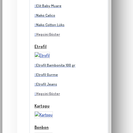
Elit Baby Muare
Nako Calico
Nako Cotton Lüks
Hepsini Göster
Etrofil
Etrofil Bambonita 100 gr
Etrofil Gurme
Etrofil Jeans
Hepsini Göster
Kartopu
Bonbon