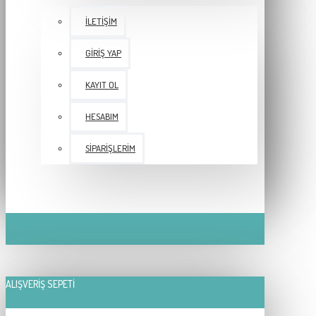
İLETIŞIM
GIRIŞ YAP
KAYIT OL
HESABIM
SIPARIŞLERIM
ALIŞVERIŞ SEPETI