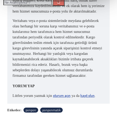
sipariş bilgileri, kredi kartı bilgileriniz hariç olmak üzere
veritabanımıza kaydedilmektedir ve ek olarak hem iş yerimize
hem hizmet sunucumuza e-posta yolu ile aktarılmaktadır.
Veritabanı veya e-posta sistemlerinde meydana gelebilecek
olası herhangi bir soruna karşı veritabanımız ve e-posta
kutularımız hem tarafımızca hem hizmet sunucumuz
tarafından periyodik olarak kontrol edilmektedir. Kargo
görevlisinden teslim etmek için tarafınıza getirdiği ürünü
kargo görevlisinin yanında açarak siparişinizi kontrol etmeyi
unutmayınız. Herhangi bir yanlışlık veya kargodan
kaynaklanabilecek aksaklıkları bizimle irtibata geçerek
bildirmenizi rica ederiz. Hasarlı, bozuk veya başka
sebeplerden dolayı yaşanabilecek olumsuz durumlarda
firmamız tarafından gereken hizmet sağlanacaktır.
YORUM YAP
oturum açın
kayıt olun
Lütfen yorum yazmak için
ya da
.
ponpon
ponponmatik
Etiketler: