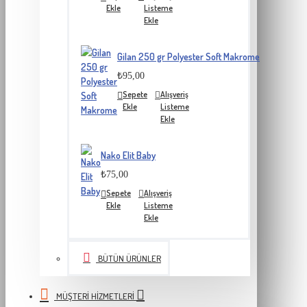
Ekle
Listeme
Ekle
Gilan 250 gr Polyester Soft Makrome
₺95,00
Sepete
Alışveriş
Ekle
Listeme
Ekle
Nako Elit Baby
₺75,00
Sepete
Alışveriş
Ekle
Listeme
Ekle
BÜTÜN ÜRÜNLER
MÜŞTERI HIZMETLERI