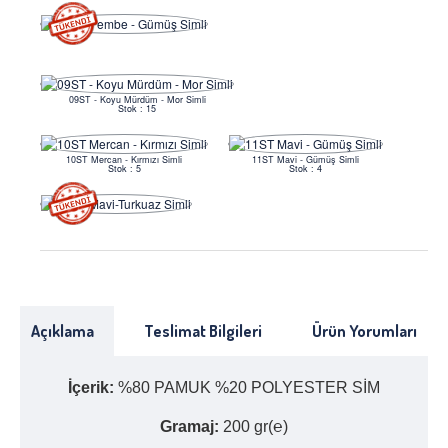
09ST - Koyu Mürdüm - Mor Simli
Stok : 15
10ST Mercan - Kırmızı Simli
11ST Mavi - Gümüş Simli
Stok : 5
Stok : 4
Açıklama
Teslimat Bilgileri
Ürün Yorumları
İçerik:
%80 PAMUK %20 POLYESTER SİM
Gramaj:
200 gr(℮)