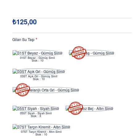
₺125,00
Gilan Su Taşı
01ST Beyaz - Gümüş Simli
Stok : 10
03ST Açık Gri - Gümüş Simli
Stok : 10
05ST Siyah - Siyah Simli
Stok : 3
07ST Tarçın Kiremit - Altın Simli
Stok : 10