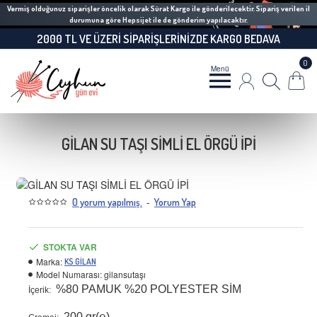
Vermiş olduğunuz siparişler öncelik olarak Sürat Kargo ile gönderilecektir. Sipariş verilen il
durumuna göre Hepsijet ile de gönderim yapılacaktır.
2000 TL VE ÜZERI SIPARIŞLERINIZDE KARGO BEDAVA
0
GİLAN SU TAŞI SİMLİ EL ÖRGÜ İPİ
-
0 yorum yapılmış.
Yorum Yap
STOKTA VAR
Marka:
KS GİLAN
Model Numarası:
gilansutaşı
%80 PAMUK %20 POLYESTER SİM
İçerik:
200 gr(℮)