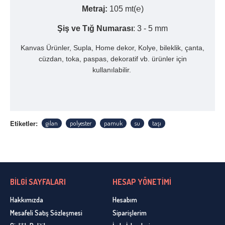
Metraj:
105 mt(℮)
Şiş ve Tığ Numarası
: 3 - 5 mm
Kanvas Ürünler, Supla, Home dekor, Kolye, bileklik, çanta,
cüzdan, toka, paspas, dekoratif vb. ürünler için
kullanılabilir.
Etiketler:
gilan
polyester
pamuk
su
taşı
BİLGİ SAYFALARI
HESAP YÖNETİMİ
Hakkımızda
Hesabım
Mesafeli Satış Sözleşmesi
Siparişlerim