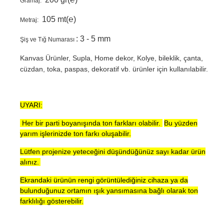
Gramaj:
105 mt(℮)
Metraj:
: 3 - 5 mm
Şiş ve Tığ Numarası
Kanvas Ürünler, Supla, Home dekor, Kolye, bileklik, çanta,
cüzdan, toka, paspas, dekoratif vb. ürünler için kullanılabilir.
UYARI:
Her bir parti boyanışında ton farkları olabilir.
Bu yüzden
yarım işlerinizde ton farkı oluşabilir.
Lütfen projenize yeteceğini düşündüğünüz sayı kadar ürün
alınız.
Ekrandaki ürünün rengi görüntülediğiniz cihaza ya da
bulunduğunuz ortamın ışık yansımasına bağlı olarak ton
farklılığı gösterebilir.