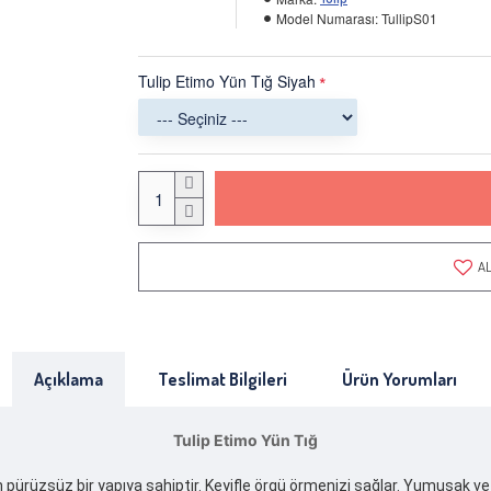
Model Numarası:
TullipS01
Tulip Etimo Yün Tığ Siyah
AL
Açıklama
Teslimat Bilgileri
Ürün Yorumları
Tulip Etimo Yün Tığ
gan pürüzsüz bir yapıya sahiptir. Keyifle örgü örmenizi sağlar. Yumuşak