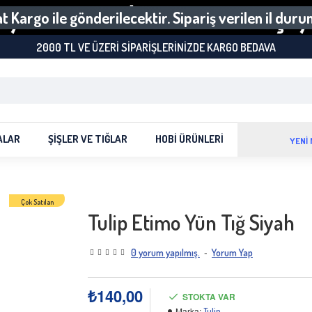
 Kargo ile gönderilecektir. Sipariş verilen il dur
2000 TL VE ÜZERI SIPARIŞLERINIZDE KARGO BEDAVA
ALAR
ŞIŞLER VE TIĞLAR
HOBI ÜRÜNLERI
YENİ
Çok Satılan
Tulip Etimo Yün Tığ Siyah
-
0 yorum yapılmış.
Yorum Yap
₺140,00
STOKTA VAR
Marka:
Tulip