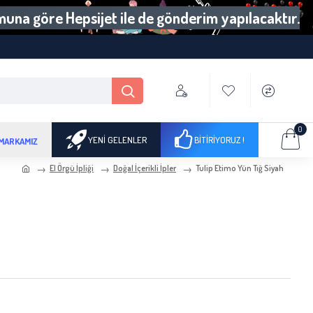
umuna göre Hepsijet ile de gönderim yapılacaktır.
0
YENI GELENLER
BITIRIYORUZ !
 MARKAMIZ
El Örgü İpliği
Doğal İçerikli İpler
Tulip Etimo Yün Tığ Siyah