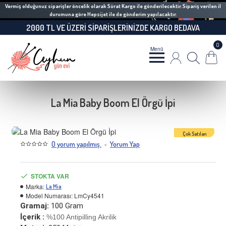
Vermiş olduğunuz siparişler öncelik olarak Sürat Kargo ile gönderilecektir. Sipariş verilen il
durumuna göre Hepsijet ile de gönderim yapılacaktır.
2000 TL VE ÜZERI SIPARIŞLERINIZDE KARGO BEDAVA
0
La Mia Baby Boom El Örgü İpi
Çok Satılan
-
0 yorum yapılmış.
Yorum Yap
İndirimli Ürün
-9 %
STOKTA VAR
Marka:
La Mia
Model Numarası:
LmCy4541
Gramaj:
100 Gram
İçerik :
%100 Antipilling Akrilik