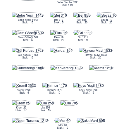
Bebe Pembe 782
Stok : 10
Bebe Yeşili 1443
Bej 310
Bej 855
Beyaz 10
Stok : 15
Stok : 5
Stok : 20
Stok : 20
Cam Göbeği 502
Ekru 19
Gri 1111
Stok : 5
Stok : 20
Stok : 9
Gül Kurusu 1763
Havacı Mavi 1533
Stok : 15
Stok : 20
Kremit 2533
Kırmızı 1170
Koyu Yeşil 1480
Stok : 5
Stok : 10
Stok : 15
Krem 25
Lila 259
Stok : 37
Stok : 15
Mor 60
Stok : 10