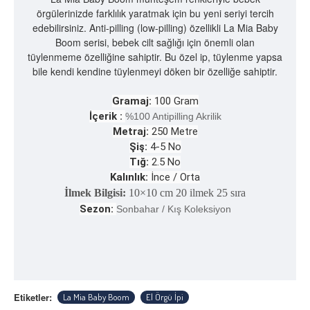
örgülerinizde farklılık yaratmak için bu yeni seriyi tercih
edebilirsiniz. Anti-pilling (low-pilling) özellikli La Mia Baby
Boom serisi, bebek cilt sağlığı için önemli olan
tüylenmeme özelliğine sahiptir. Bu özel ip, tüylenme yapsa
bile kendi kendine tüylenmeyi döken bir özelliğe sahiptir.
Gramaj:
100 Gram
İçerik :
%100 Antipilling Akrilik
Metraj:
250 Metre
Şiş:
4-5 No
Tığ:
2.5
No
Kalınlık:
İnce / Orta
İlmek Bilgisi:
10×10 cm 20 ilmek 25 sıra
Sezon:
Sonbahar / Kış Koleksiyon
Etiketler:
La Mia Baby Boom
El Örgü İpi