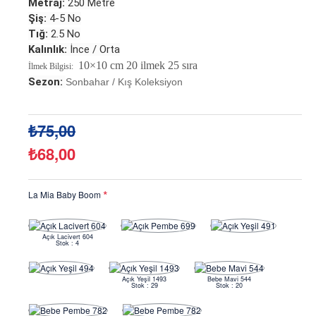
Metraj:
250 Metre
Şiş:
4-5 No
Tığ:
2.5
No
Kalınlık:
İnce / Orta
10×10 cm 20 ilmek 25 sıra
İlmek Bilgisi:
Sezon:
Sonbahar / Kış Koleksiyon
₺75,00
₺68,00
La Mia Baby Boom
Açık Lacivert 604
Stok : 4
Açık Yeşil 1493
Bebe Mavi 544
Stok : 29
Stok : 20