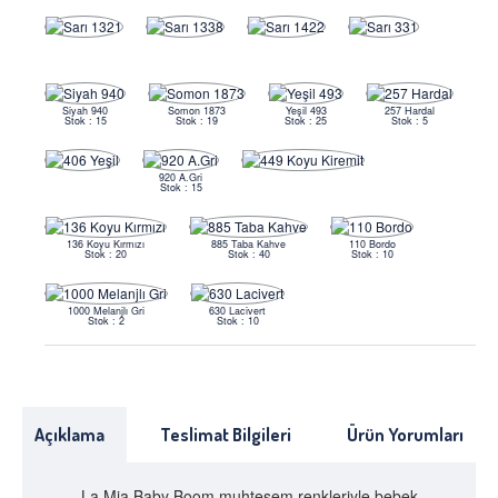
Siyah 940
Somon 1873
Yeşil 493
257 Hardal
Stok : 15
Stok : 19
Stok : 25
Stok : 5
920 A.Gri
Stok : 15
136 Koyu Kırmızı
885 Taba Kahve
110 Bordo
Stok : 20
Stok : 40
Stok : 10
1000 Melanjlı Gri
630 Lacivert
Stok : 2
Stok : 10
Açıklama
Teslimat Bilgileri
Ürün Yorumları
La Mia Baby Boom muhteşem renkleriyle bebek