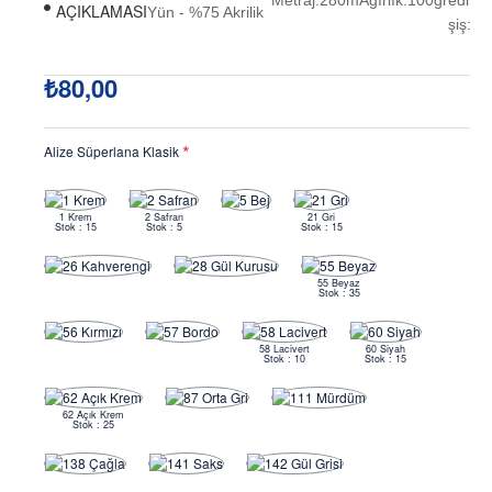
AÇIKLAMASI
Yün - %75 Akrilik
şiş:3-
₺80,00
Alize Süperlana Klasik
1 Krem
2 Safran
21 Gri
Stok : 15
Stok : 5
Stok : 15
55 Beyaz
Stok : 35
58 Lacivert
60 Siyah
Stok : 10
Stok : 15
62 Açık Krem
Stok : 25