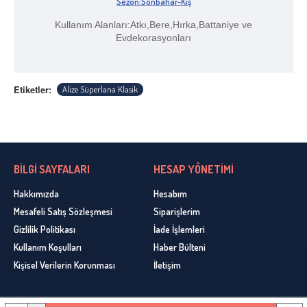
Sezon:Sonbahar-Kış
Kullanım Alanları:Atkı,Bere,Hırka,Battaniye ve
Evdekorasyonları
Etiketler:
Alize Süperlana Klasik
BİLGİ SAYFALARI
HESAP YÖNETİMİ
Hakkımızda
Hesabım
Mesafeli Satış Sözleşmesi
Siparişlerim
Gizlilik Politikası
İade İşlemleri
Kullanım Koşulları
Haber Bülteni
Kişisel Verilerin Korunması
İletişim