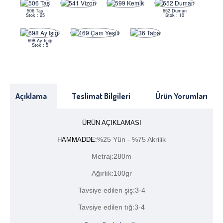
506 Taş
652 Duman
Stok : 25
Stok : 10
698 Ay Işığı
Stok : 5
Açıklama
Teslimat Bilgileri
Ürün Yorumları
ÜRÜN AÇIKLAMASI
%25 Yün - %75 Akrilik
HAMMADDE:
Metraj:280m
Ağırlık:100gr
Tavsiye edilen şiş:3-4
Tavsiye edilen tığ:3-4