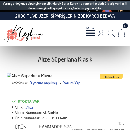
Vermiş olduğunuz siparişler öncelik olarak Sürat Kargo ile gönderilecektir. Sipariş verilen il
durumuna göre Hepsijet ile de gönderim yapılacaktır.
2000 TL VE ÜZERI SIPARIŞLERINIZDE KARGO BEDAVA
0
Alize Süperlana Klasik
Çok Satılan
-
0 yorum yapılmış.
Yorum Yap
STOKTA VAR
Marka:
Alize
Model Numarası:
AlzSprKls
Ürün Numarası:
8150001009402
Tavsi
HAMMADDE:
ÜRÜN
%25
Metraj:280m
Ağırlık:100gr
edilen