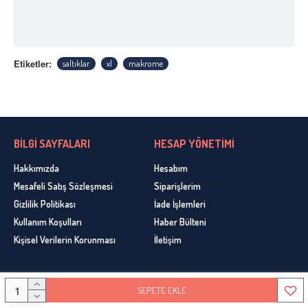
Etiketler:
saltıklar
xl
makrome
BİLGİ SAYFALARI
HESAP YÖNETİMİ
Hakkımızda
Hesabım
Mesafeli Satış Sözleşmesi
Siparişlerim
Gizlilik Politikası
İade İşlemleri
Kullanım Koşulları
Haber Bülteni
Kişisel Verilerin Korunması
İletişim
SEPETE EKLE
Copyright © 2020, Ceyhun Yün, Bütün Hakları Sakldır. Design By Gemlik Web Tasarım