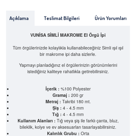
Açıklama
Teslimat Bilgileri
Ürün Yorumları
VUNİSA SİMLİ MAKROME El Örgü İpi
Tüm örgülerinizde kolaylıkla kullanabileceğiniz Simli ışıl ışıl
bir makrome ipi daha sizlerle.
Yapmayı planladığınız el örgülerinizin görünümlerini
istediğiniz kaliteye rahatlıkla getirebilirsiniz.
İçerik :
%100 Polyester
Gramaj :
200 gr
Metraj :
Takribi 180 mt.
Şiş :
4 - 4.5 mm
Tığ :
4 - 4.5 mm
Kullanım Alanları :
Tığ veya şiş ile farklı çanta, bluz,
bileklik, kolye ve ev aksesuarları tasarlayabilirsiniz.
Kalınlık Grubu :
Orta