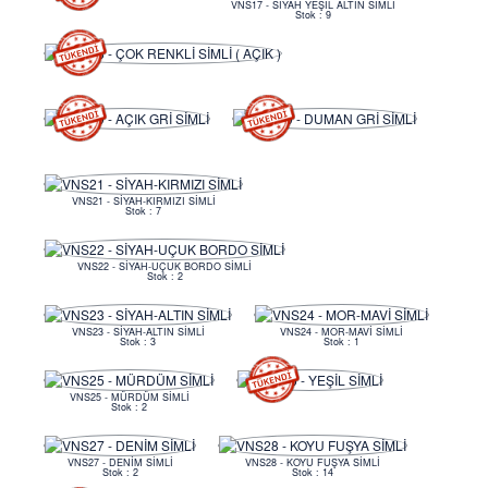
VNS17 - SİYAH YEŞİL ALTIN SİMLİ
Stok : 9
VNS21 - SİYAH-KIRMIZI SİMLİ
Stok : 7
VNS22 - SİYAH-UÇUK BORDO SİMLİ
Stok : 2
VNS23 - SİYAH-ALTIN SİMLİ
VNS24 - MOR-MAVİ SİMLİ
Stok : 3
Stok : 1
VNS25 - MÜRDÜM SİMLİ
Stok : 2
VNS27 - DENİM SİMLİ
VNS28 - KOYU FUŞYA SİMLİ
Stok : 2
Stok : 14