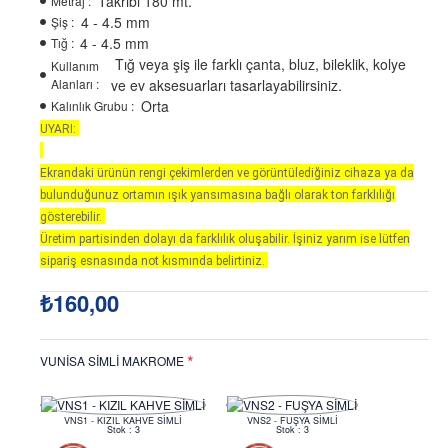
Takribi 180 mt.
Metraj :
4 - 4.5 mm
Şiş :
4 - 4.5 mm
Tığ :
Tığ veya şiş ile farklı çanta, bluz, bileklik, kolye
Kullanım
Alanları :
ve ev aksesuarları tasarlayabilirsiniz.
Orta
Kalınlık Grubu :
UYARI:
Ekrandaki ürünün rengi çekimlerden ve görüntülediğiniz cihaza ya da
bulunduğunuz ortamın ışık yansımasına bağlı olarak ton farklılığı
gösterebilir.
Üretim partisinden dolayı da farklılık oluşabilir. İşiniz yarım ise lütfen
sipariş esnasında not kısmında belirtiniz.
₺160,00
VUNİSA SİMLİ MAKROME
VNS1 - KIZIL KAHVE SİMLİ
VNS2 - FUŞYA SİMLİ
Stok : 3
Stok : 3