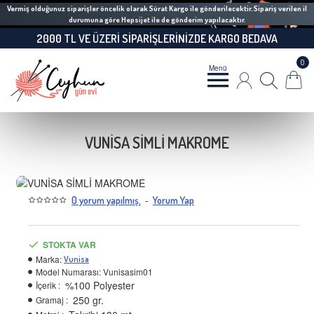
Vermiş olduğunuz siparişler öncelik olarak Sürat Kargo ile gönderilecektir. Sipariş verilen il
durumuna göre Hepsijet ile de gönderim yapılacaktır.
2000 TL VE ÜZERI SIPARIŞLERINIZDE KARGO BEDAVA
0
VUNİSA SİMLİ MAKROME
-
0 yorum yapılmış.
Yorum Yap
STOKTA VAR
Marka:
Vunisa
Model Numarası:
Vunisasim01
%100 Polyester
İçerik :
250 gr.
Gramaj :