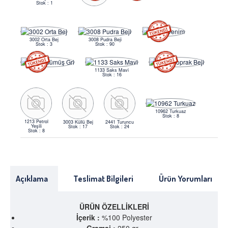
Stok : 1
3002 Orta Bej
3008 Pudra Beji
Stok : 3
Stok : 90
1133 Saks Mavi
Stok : 16
10962 Turkuaz
Stok : 8
1213 Petrol
3003 Küllü Bej
2441 Turuncu
Yeşili
Stok : 17
Stok : 24
Stok : 8
Açıklama
Teslimat Bilgileri
Ürün Yorumları
ÜRÜN ÖZELLİKLERİ
İçerik :
%100 Polyester
Gramaj :
250 gr.