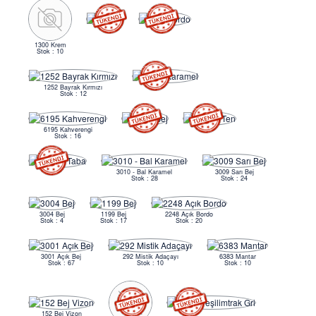
1300 Krem
Stok : 10
1252 Bayrak Kırmızı
Stok : 12
6195 Kahverengi
Stok : 16
3010 - Bal Karamel
3009 Sarı Bej
Stok : 28
Stok : 24
3004 Bej
1199 Bej
2248 Açık Bordo
Stok : 4
Stok : 17
Stok : 20
3001 Açık Bej
292 Mistik Adaçayı
6383 Mantar
Stok : 67
Stok : 10
Stok : 10
152 Bej Vizon