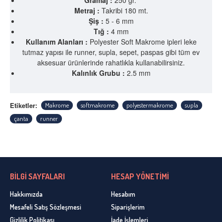
Metraj :
Takribi 180 mt.
Şiş :
5 - 6 mm
Tığ :
4 mm
Kullanım Alanları :
Polyester Soft Makrome ipleri leke
tutmaz yapısı ile runner, supla, sepet, paspas gibi tüm ev
aksesuar ürünlerinde rahatlıkla kullanabilirsiniz.
Kalınlık Grubu :
2.5 mm
Etiketler:
Makrome
softmakrome
polyestermakrome
supla
çanta
runner
BİLGİ SAYFALARI
HESAP YÖNETİMİ
Hakkımızda
Hesabım
Mesafeli Satış Sözleşmesi
Siparişlerim
Gizlilik Politikası
İade İşlemleri