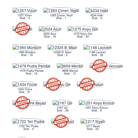
1257 Vizon
1263 Çimen Yeşili
4234 Haki
Stok : 4
Stok : 7
Stok : 6
2524 Azur
1275 Koyu Gül
Stok : 18
Stok : 20
1060 Mürdüm
12325 B. Mavi
1148 Lacivert
Stok : 16
Stok : 3
Stok : 32
1479 Pudra Pembe
9659 Mentol
Stok : 16
Stok : 12
1434 Füme
Stok : 21
2167 Gri
1251 Koyu Kırmızı
Stok : 29
Stok : 8
1722 Ten Pudra
1217 Siyah
Stok : 4
Stok : 22