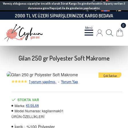
Vermiş olduğunuz siparişler öncelik olarak Sürat Kargo ile gönderilecektir. Sipariş verilen il
durumuna göre Hepsijet ile de gönderim yapılacaktır.
2000 TL VE ÜZERI SIPARIŞLERINIZDE KARGO BEDAVA
0
Gilan 250 gr Polyester Soft Makrome
Çok Satılan
-
1 yorum yapılmış.
Yorum Yap
STOKTA VAR
Marka:
KS GİLAN
Model Numarası:
ksgilanmak01
ÜRÜN ÖZELLİKLERİ
%100 Polyester
İçerik :