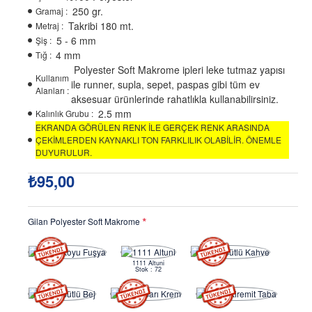
250 gr.
Gramaj :
Takribi 180 mt.
Metraj :
5 - 6 mm
Şiş :
4 mm
Tığ :
Polyester Soft Makrome ipleri leke tutmaz yapısı
Kullanım
ile runner, supla, sepet, paspas gibi tüm ev
Alanları :
aksesuar ürünlerinde rahatlıkla kullanabilirsiniz.
2.5 mm
Kalınlık Grubu :
EKRANDA GÖRÜLEN RENK İLE GERÇEK RENK ARASINDA
ÇEKİMLERDEN KAYNAKLI TON FARKLILIK OLABİLİR. ÖNEMLE
DUYURULUR.
₺95,00
Gilan Polyester Soft Makrome
1111 Altuni
Stok : 72