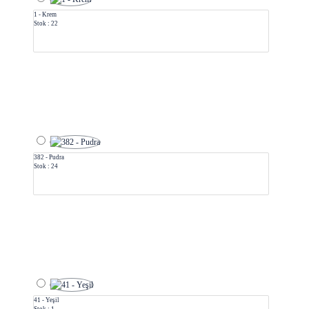
1 - Krem
Stok : 22
382 - Pudra
Stok : 24
41 - Yeşil