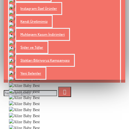
Instagram Özel Ürünler
Kendi Üretimimiz
Muhteşem Kasım İndirimleri
Şişler ve Tığlar
Stokları Bitiriyoruz Kampanyası
Yeni Gelenler