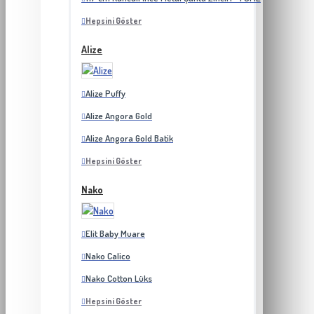
Hepsini Göster
Alize
Alize Puffy
Alize Angora Gold
Alize Angora Gold Batik
Hepsini Göster
Nako
Elit Baby Muare
Nako Calico
Nako Cotton Lüks
Hepsini Göster