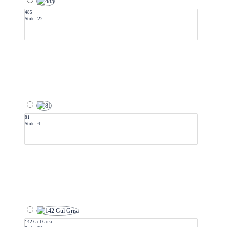
485
Stok : 22
81
Stok : 4
142 Gül Grisi