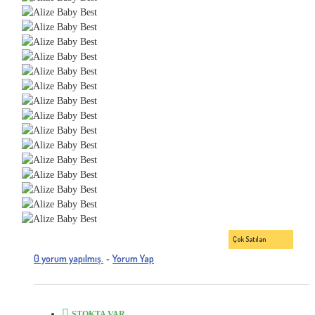
Çok Satılan
0 yorum yapılmış.
Yorum Yap
-
STOKTA VAR