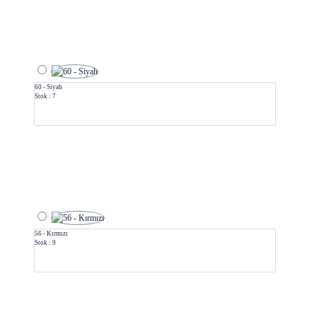
60 - Siyah
Stok : 7
56 - Kırmızı
Stok : 9