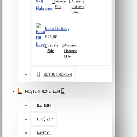
Sepete
Alışveriş
Ekle
Listeme
Ekle
Nako Elit Baby
₺75,00
Sepete
Alışveriş
Ekle
Listeme
Ekle
BÜTÜN ÜRÜNLER
MÜŞTERI HIZMETLERI
İLETIŞIM
GIRIŞ YAP
KAYIT OL