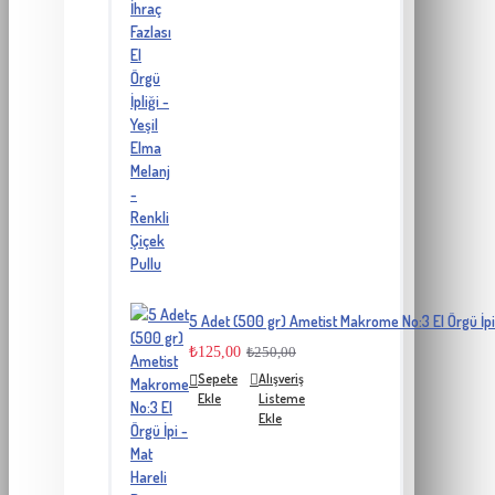
5 Adet (500 gr) Ametist Makrome No:3 El Örgü İpi
₺125,00
₺250,00
Sepete
Alışveriş
Ekle
Listeme
Ekle