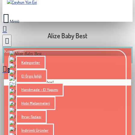
Alize Baby Best
Kategoriler
Kategoriler
0
El Örgü İpliği
Alışveriş sepetiniz boş!
Handmade - El Yapımı
Hobi Malzemeleri
İhraç Fazlası
İndirimli Ürünler