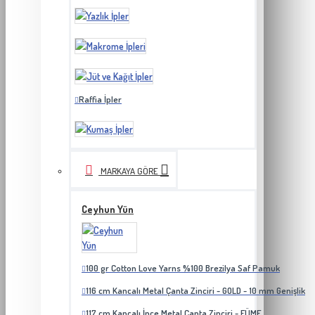
Raffia İpler
MARKAYA GÖRE
Ceyhun Yün
100 gr Cotton Love Yarns %100 Brezilya Saf Pamuk
116 cm Kancalı Metal Çanta Zinciri - GOLD - 10 mm Genişlik
117 cm Kancalı İnce Metal Çanta Zinciri - FÜME