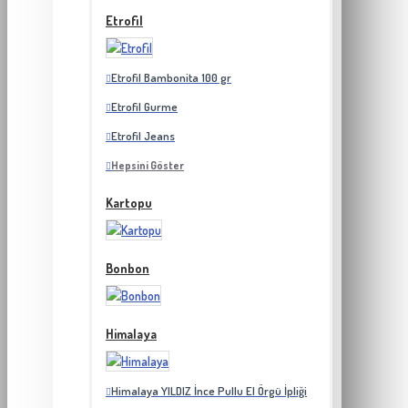
Etrofil
Etrofil Bambonita 100 gr
Etrofil Gurme
Etrofil Jeans
Hepsini Göster
Kartopu
Bonbon
Himalaya
Himalaya YILDIZ İnce Pullu El Örgü İpliği