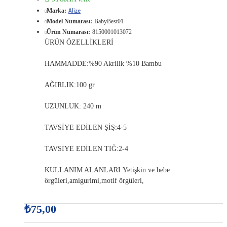
Alize
Marka:
Model Numarası:
BabyBest01
Ürün Numarası:
8150001013072
ÜRÜN ÖZELLİKLERİ
HAMMADDE:%90 Akrilik %10 Bambu
AĞIRLIK:100 gr
UZUNLUK: 240 m
TAVSİYE EDİLEN ŞİŞ:4-5
TAVSİYE EDİLEN TIĞ:2-4
KULLANIM ALANLARI:Yetişkin ve bebe
örgüleri,amigurimi,motif örgüleri,
₺75,00