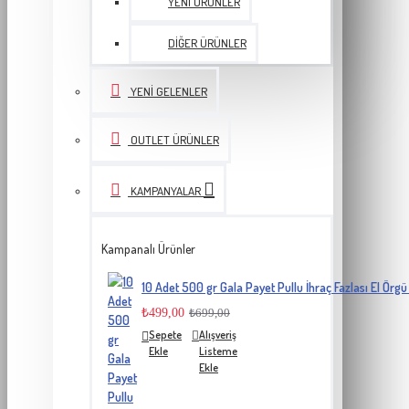
YENI ÜRÜNLER
DIĞER ÜRÜNLER
YENI GELENLER
OUTLET ÜRÜNLER
KAMPANYALAR
Kampanalı Ürünler
10 Adet 500 gr Gala Payet Pullu İhraç Fazlası El Örgü 
₺499,00
₺699,00
Sepete
Alışveriş
Ekle
Listeme
Ekle