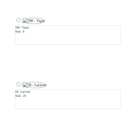
390 - Vişne
Stok : 6
58 - Lacivert
Stok : 20