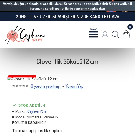
Vermiş olduğunuz siparişler öncelik olarak Sürat Kargo ile gönderilecektir. Sipariş verilen il
durumuna göre Hepsijet ile de gönderim yapılacaktır.
2000 TL VE ÜZERI SIPARIŞLERINIZDE KARGO BEDAVA
0
Clover İlik Sökücü 12 cm
TÜKENMEK ÜZERE
-
0 yorum yapılmış.
Yorum Yap
STOK ADETI : 4
Marka:
Ceyhun Yün
Model Numarası:
clover12
Koruma kapaklıdır.
Tutma sapı plastik saplıdır.