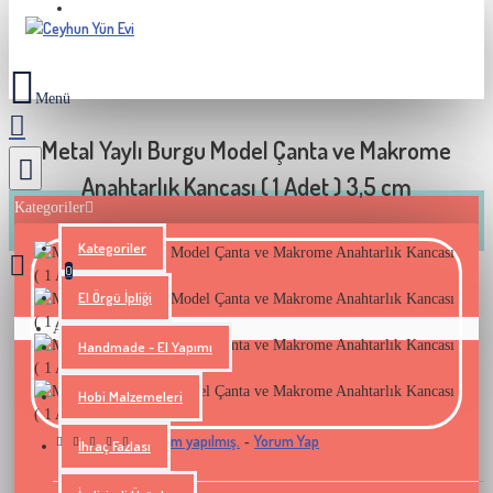
2000 TL VE ÜZERI SIPARIŞLERINIZDE KARGO BEDAVA
Metal Yaylı Burgu Model Çanta ve Makrome
Anahtarlık Kancası ( 1 Adet ) 3,5 cm
Kategoriler
Kategoriler
0
El Örgü İpliği
Alışveriş sepetiniz boş!
Handmade - El Yapımı
Hobi Malzemeleri
0 yorum yapılmış.
Yorum Yap
-
İhraç Fazlası