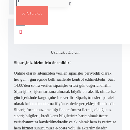
Açıklama
Teslimat Bilgileri
Ürün Yorumları
SEPETE EKLE
ANAHTARLIK VE CANTA AKSESUARI
Uzunluk : 3.5 cm
Siparişiniz bizim için önemlidir!
Online olarak sitemizden verilen siparişler periyodik olarak
her gün , gün içinde belli saatlerde kontrol edilmektedir. Saat
14:00'den sonra verilen siparişler ertesi gün değerlendirilir.
Siparişiniz, işlem sırasına alınarak büyük bir aksilik olmaz ise
gün içerisinde kargo şubesine verilir. Sipariş transferi paralel
olarak kullanılan alternatif yöntemlerle gerçekleştirilmektedir.
Sipariş formumuz aracılığı ile tarafımıza iletmiş olduğunuz
sipariş bilgileri, kredi kartı bilgileriniz hariç olmak üzere
veritabanımıza kaydedilmektedir ve ek olarak hem iş yerimize
hem hizmet sunucumuza e-posta yolu ile aktarılmaktadır.