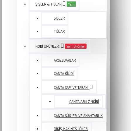
ŞIŞLER & TIĞLAR
Yeni
ŞIŞLER
TIĞLAR
HOBI ÜRÜNLERI
Yeni Ürünler
AKSESUARLAR
ÇANTA KILIDI
ÇANTA SAPI VE TABANI
ÇANTA ASKI ZINCIRI
ÇANTA SÜSLERI VE ANAHTARLIK
DIKIŞ MAKINESI İĞNESI