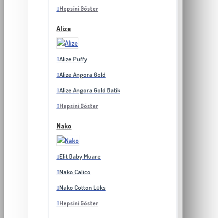
Hepsini Göster
Alize
Alize Puffy
Alize Angora Gold
Alize Angora Gold Batik
Hepsini Göster
Nako
Elit Baby Muare
Nako Calico
Nako Cotton Lüks
Hepsini Göster