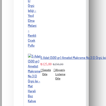
5 Adet (500 gr) Ametist Makrome No:3 El Örgü İpi
₺125,00
₺250,00
Sepete
Alışveriş
Ekle
Listeme
Ekle