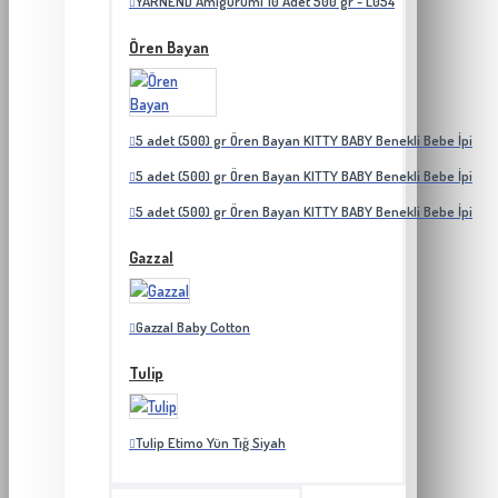
YARNEND Amigurumi 10 Adet 500 gr - L054
Ören Bayan
5 adet (500) gr Ören Bayan KITTY BABY Benekli Bebe İpi
5 adet (500) gr Ören Bayan KITTY BABY Benekli Bebe İpi
5 adet (500) gr Ören Bayan KITTY BABY Benekli Bebe İpi
Gazzal
Gazzal Baby Cotton
Tulip
Tulip Etimo Yün Tığ Siyah