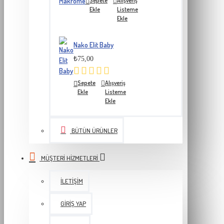
Sepete
Alışveriş
Ekle
Listeme
Ekle
Nako Elit Baby
₺75,00
Sepete
Alışveriş
Ekle
Listeme
Ekle
BÜTÜN ÜRÜNLER
MÜŞTERI HIZMETLERI
İLETIŞIM
GIRIŞ YAP