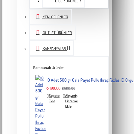
DIĞER ÜRÜNLER
YENI GELENLER
OUTLET ÜRÜNLER
KAMPANYALAR
Kampanalı Ürünler
10 Adet 500 gr Gala Payet Pullu İhraç Fazlası El Örgü 
₺499,00
₺699,00
Sepete
Alışveriş
Ekle
Listeme
Ekle