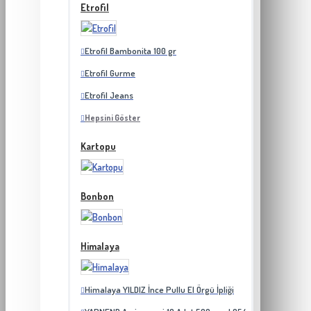
Etrofil
Etrofil Bambonita 100 gr
Etrofil Gurme
Etrofil Jeans
Hepsini Göster
Kartopu
Bonbon
Himalaya
Himalaya YILDIZ İnce Pullu El Örgü İpliği