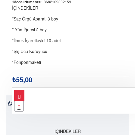
Model Numarası:
8682109302159
İÇİNDEKİLER
*Saç Örgü Aparatı 3 boy
* Yün İğnesi 2 boy
*İlmek İşaretleyici 10 adet
*Şiş Ucu Koruyucu
*Ponponmaketi
₺55,00
Açıklama
Teslimat Bilgileri
Ürün Yorumları
İÇİNDEKİLER