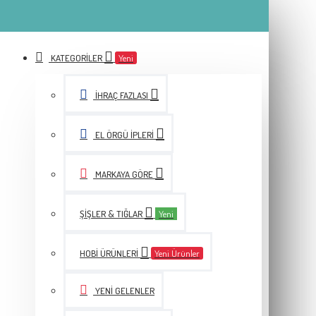
KATEGORILER
Yeni
İHRAÇ FAZLASI
EL ÖRGÜ İPLERI
MARKAYA GÖRE
ŞIŞLER & TIĞLAR
Yeni
HOBI ÜRÜNLERI
Yeni Ürünler
YENI GELENLER