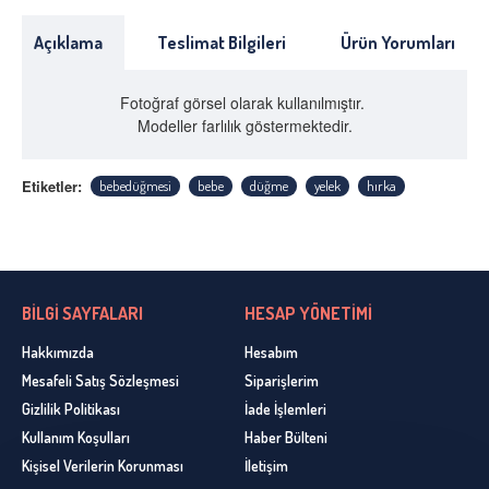
Açıklama
Teslimat Bilgileri
Ürün Yorumları
Fotoğraf görsel olarak kullanılmıştır.
Modeller farlılık göstermektedir.
Etiketler:
bebedüğmesi
bebe
düğme
yelek
hırka
BİLGİ SAYFALARI
HESAP YÖNETİMİ
Hakkımızda
Hesabım
Mesafeli Satış Sözleşmesi
Siparişlerim
Gizlilik Politikası
İade İşlemleri
Kullanım Koşulları
Haber Bülteni
Kişisel Verilerin Korunması
İletişim