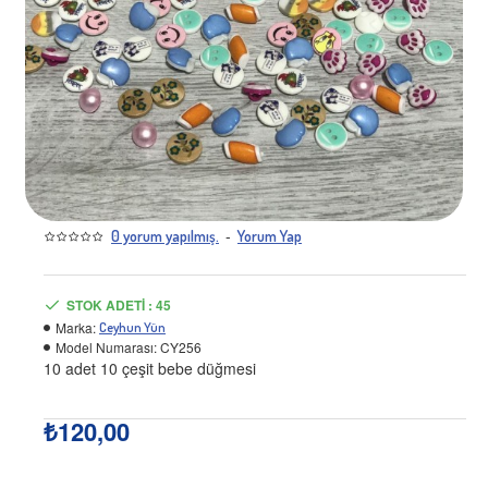
-
0 yorum yapılmış.
Yorum Yap
STOK ADETI : 45
Marka:
Ceyhun Yün
Model Numarası:
CY256
10 adet 10 çeşit bebe düğmesi
₺120,00