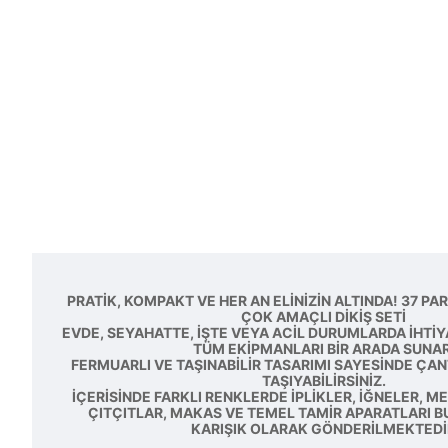
PRATIK, KOMPAKT VE HER AN ELINIZIN ALTINDA! 37 P
ÇOK AMAÇLI DIKIŞ SETI
EVDE, SEYAHATTE, IŞTE VEYA ACIL DURUMLARDA IHTI
TÜM EKIPMANLARI BIR ARADA SUNAR
FERMUARLI VE TAŞINABILIR TASARIMI SAYESINDE ÇA
TAŞIYABILIRSINIZ.
İÇERISINDE FARKLI RENKLERDE IPLIKLER, IĞNELER, 
ÇITÇITLAR, MAKAS VE TEMEL TAMIR APARATLARI 
KARIŞIK OLARAK GÖNDERILMEKTEDI