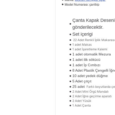
Model Numarası:
çantlıip
Çanta Kapak Deseni 
gönderilecektir.
Set içerigi
22 Adet Renkli İplik Makarası
1 adet Makas
1 adet İşaretleme Kalemi
1 adet otomatik Mezura
1 adet ilik sökücü
1 adet İp Cımbızı
8 Adet Plastik Çengelli İğn
10 adet yedek düğme
5 Adet çıtçıt
25 adet
Farklı boyutlarda çe
2 Adet Mini Örgü Mandalı
2 Adet İğne geçirme aparatı
2 Adet Yüsük
1 Adet Çanta