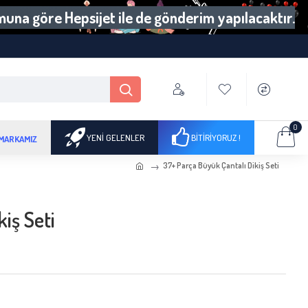
umuna göre Hepsijet ile de gönderim yapılacaktır.
0
YENI GELENLER
BITIRIYORUZ !
 MARKAMIZ
37+ Parça Büyük Çantalı Dikiş Seti
iş Seti