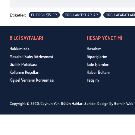
Etiketler:
EL ÖRGÜ ŞİŞLERİ
ÖRGÜ AKSESUARLARI
ÖRGÜ APARATLARI
BİLGİ SAYFALARI
HESAP YÖNETİMİ
Hakkımızda
Hesabım
Mesafeli Satış Sözleşmesi
Siparişlerim
Gizlilik Politikası
İade İşlemleri
Kullanım Koşulları
Haber Bülteni
Kişisel Verilerin Korunması
İletişim
Copyright © 2020, Ceyhun Yün, Bütün Hakları Sakldır. Design By Gemlik Web