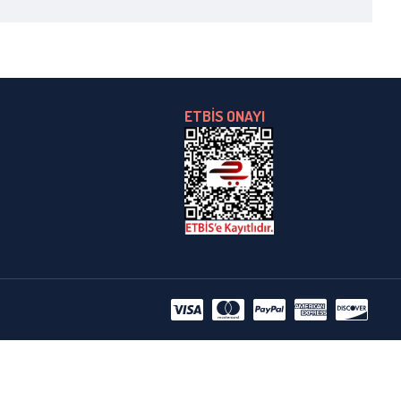
ETBİS ONAYI