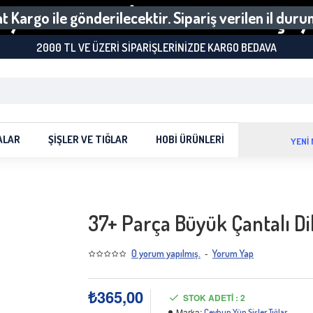
 Kargo ile gönderilecektir. Sipariş verilen il dur
2000 TL VE ÜZERI SIPARIŞLERINIZDE KARGO BEDAVA
ALAR
ŞIŞLER VE TIĞLAR
HOBI ÜRÜNLERI
YENİ
37+ Parça Büyük Çantalı Dik
-
0 yorum yapılmış.
Yorum Yap
₺365,00
STOK ADETI : 2
Marka:
Ceyhun Yün Şişler Tığlar