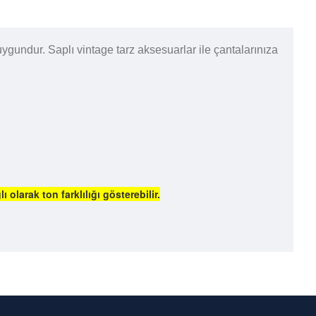
undur. Saplı vintage tarz aksesuarlar ile çantalarınıza
larak ton farklılığı gösterebilir.