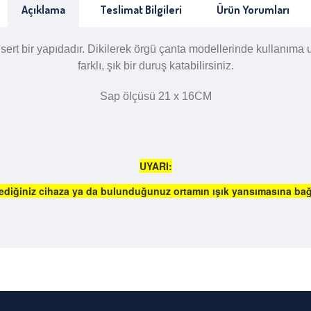
Açıklama
Teslimat Bilgileri
Ürün Yorumları
bir yapıdadır. Dikilerek örgü çanta modellerinde kullanıma uyg
farklı, şık bir duruş katabilirsiniz.
Sap ölçüsü 21 x 16CM
UYARI:
iğiniz cihaza ya da bulunduğunuz ortamın ışık yansımasına bağlı o