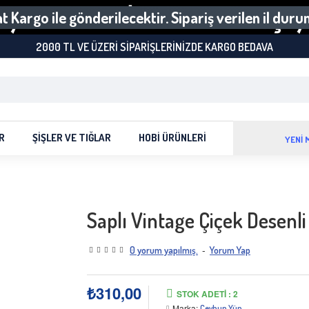
 Kargo ile gönderilecektir. Sipariş verilen il dur
2000 TL VE ÜZERI SIPARIŞLERINIZDE KARGO BEDAVA
R
ŞIŞLER VE TIĞLAR
HOBI ÜRÜNLERI
YENİ 
Saplı Vintage Çiçek Desenl
-
0 yorum yapılmış.
Yorum Yap
₺310,00
STOK ADETI : 2
Marka:
Ceyhun Yün