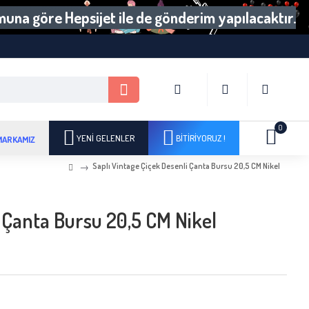
umuna göre Hepsijet ile de gönderim yapılacaktır.
0
YENI GELENLER
BITIRIYORUZ !
MARKAMIZ
Saplı Vintage Çiçek Desenli Çanta Bursu 20,5 CM Nikel
i Çanta Bursu 20,5 CM Nikel