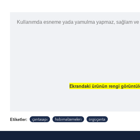
Kullanımda esneme yada yamulma yapmaz, sağlam ve sert 
Ekrandaki ürünün rengi görüntüled
Etiketler:
çantasapı
hobimalzemeleri
örgüçanta