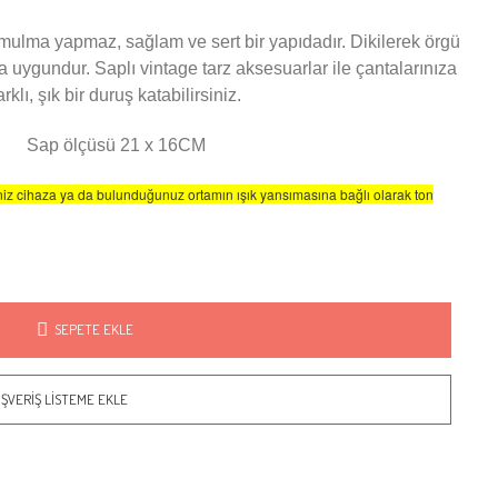
lma yapmaz, sağlam ve sert bir yapıdadır. Dikilerek örgü
 uygundur. Saplı vintage tarz aksesuarlar ile çantalarınıza
arklı, şık bir duruş katabilirsiniz.
Sap ölçüsü 21 x 16CM
iz cihaza ya da bulunduğunuz ortamın ışık yansımasına bağlı olarak ton
SEPETE EKLE
IŞVERIŞ LISTEME EKLE