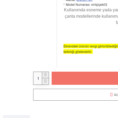
Model Numarası:
vintçiçek03
Kullanımda esneme yada yamu
çanta modellerinde kullanıma
f
Ekrandaki ürünün rengi görüntülediğin
farklılığı gösterebilir.
AL