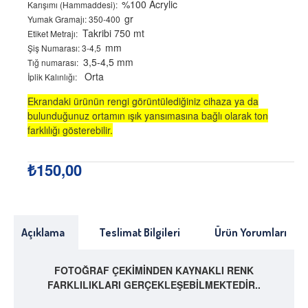
%100 Acrylic
Karışımı (Hammaddesi):
gr
Yumak Gramajı: 350-400
Takribi 750 mt
Etiket Metrajı:
mm
Şiş Numarası: 3-4,5
3,5-4,5 mm
Tığ numarası:
Orta
İplik Kalınlığı:
Ekrandaki ürünün rengi görüntülediğiniz cihaza ya da
bulunduğunuz ortamın ışık yansımasına bağlı olarak ton
farklılığı gösterebilir.
₺150,00
Açıklama
Teslimat Bilgileri
Ürün Yorumları
FOTOĞRAF ÇEKİMİNDEN KAYNAKLI RENK
FARKLILIKLARI GERÇEKLEŞEBİLMEKTEDİR..