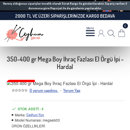
Vermiş olduğunuz siparişler öncelik olarak Sürat Kargo ile gönderilecektir. Sipariş verilen il
durumuna göre Hepsijet ile de gönderim yapılacaktır.
2000 TL VE ÜZERI SIPARIŞLERINIZDE KARGO BEDAVA
0
350-400 gr Mega Boy İhraç Fazlası El Örgü İpi -
Hardal
TÜKENMEK ÜZERE
-
0 yorum yapılmış.
Yorum Yap
STOK ADETI : 4
Marka:
Ceyhun Yün
Model Numarası:
megaeb03
ÜRÜN ÖZELLİKLERİ