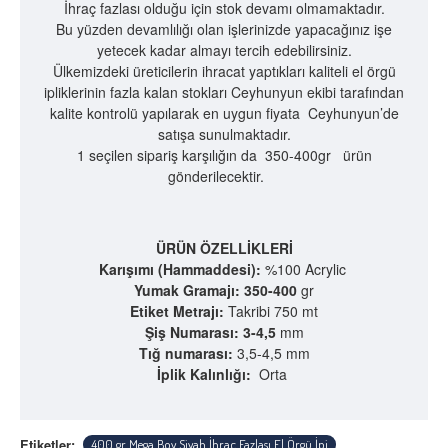
İhraç fazlası olduğu için stok devamı olmamaktadır.
Bu yüzden devamlılığı olan işlerinizde yapacağınız işe
yetecek kadar almayı tercih edebilirsiniz.
Ülkemizdeki üreticilerin ihracat yaptıkları kaliteli el örgü
ipliklerinin fazla kalan stokları Ceyhunyun ekibi tarafından
kalite kontrolü yapılarak en uygun fiyata Ceyhunyun’de
satışa sunulmaktadır.
1 seçilen sipariş karşılığın da 350-400gr ürün
gönderilecektir.
ÜRÜN ÖZELLİKLERİ
Karışımı (Hammaddesi):
%100 Acrylic
Yumak Gramajı: 350-400
gr
Etiket Metrajı:
Takribi 750 mt
Şiş Numarası: 3-4,5
mm
Tığ numarası:
3,5-4,5 mm
İplik Kalınlığı:
Orta
Etiketler:
400 gr Mega Boy Siyah İhraç Fazlası El Örgü İpi