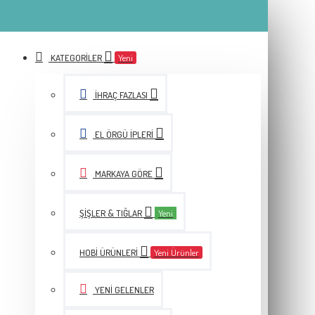
KATEGORILER
Yeni
İHRAÇ FAZLASI
EL ÖRGÜ İPLERI
MARKAYA GÖRE
ŞIŞLER & TIĞLAR
Yeni
HOBI ÜRÜNLERI
Yeni Ürünler
YENI GELENLER