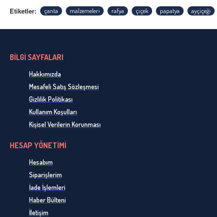
Etiketler:
çanta
malzemeleri
rafya
çiçek
papatya
ayçiçeği
BİLGİ SAYFALARI
Hakkımızda
Mesafeli Satış Sözleşmesi
Gizlilik Politikası
Kullanım Koşulları
Kişisel Verilerin Korunması
HESAP YÖNETİMİ
Hesabım
Siparişlerim
İade İşlemleri
Haber Bülteni
İletişim