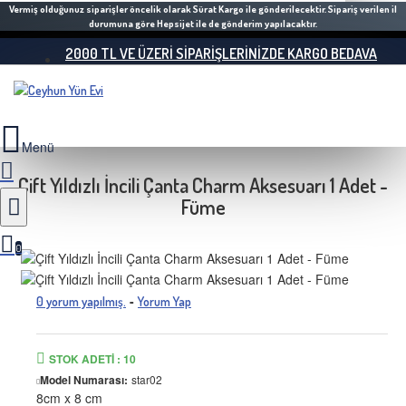
Vermiş olduğunuz siparişler öncelik olarak Sürat Kargo ile gönderilecektir. Sipariş verilen il
durumuna göre Hepsijet ile de gönderim yapılacaktır.
2000 TL VE ÜZERI SIPARIŞLERINIZDE KARGO BEDAVA
Çift Yıldızlı İncili Çanta Charm Aksesuarı 1 Adet -
Füme
0
-
0 yorum yapılmış.
Yorum Yap
STOK ADETI : 10
Model Numarası:
star02
8cm x 8 cm