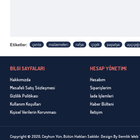
Etiketler:
çanta
malzemeleri
rafya
çiçek
papatya
ayçiçeği
BİLGİ SAYFALARI
HESAP YÖNETİMİ
Hakkımızda
Hesabım
Mesafeli Satış Sözleşmesi
Siparişlerim
Gizlilik Politikası
İade İşlemleri
Kullanım Koşulları
Haber Bülteni
Kişisel Verilerin Korunması
İletişim
Copyright © 2020, Ceyhun Yün, Bütün Hakları Sakldır. Design By Gemlik Web