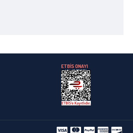
ETBİS ONAYI