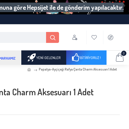
umuna göre Hepsijet ile de gönderim yapılacaktır.
0
YENI GELENLER
BITIRIYORUZ !
 MARKAMIZ
Papatya-Ayçiçeği Rafya Çanta Charm Aksesuarı 1 Adet
nta Charm Aksesuarı 1 Adet