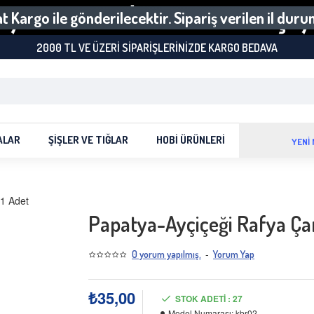
 Kargo ile gönderilecektir. Sipariş verilen il dur
2000 TL VE ÜZERI SIPARIŞLERINIZDE KARGO BEDAVA
ALAR
ŞIŞLER VE TIĞLAR
HOBI ÜRÜNLERI
YENİ
Papatya-Ayçiçeği Rafya Ça
-
0 yorum yapılmış.
Yorum Yap
₺35,00
STOK ADETI : 27
Model Numarası:
kbr02