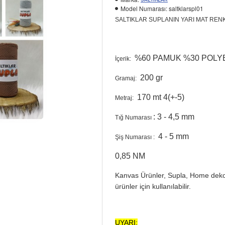
Model Numarası:
saltklarspl01
SALTIKLAR SUPLANIN YARI MAT RENK
%60 PAMUK %30 POLY
İçerik:
200 gr
Gramaj:
170 mt 4(+-5)
Metraj:
: 3 - 4,5 mm
Tığ Numarası
4 - 5 mm
Şiş Numarası :
0,85 NM
Kanvas Ürünler, Supla, Home dekor,
ürünler için kullanılabilir.
UYARI: