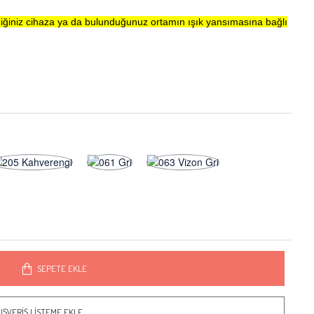
iğiniz cihaza ya da bulunduğunuz ortamın ışık yansımasına bağlı
SEPETE EKLE
IŞVERIŞ LISTEME EKLE