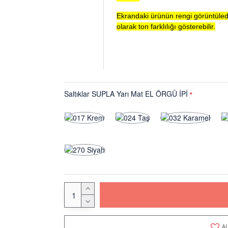
Ekrandaki ürünün rengi görüntüled
olarak ton farklılığı gösterebilir.
Saltıklar SUPLA Yarı Mat EL ÖRGÜ İPİ
AL