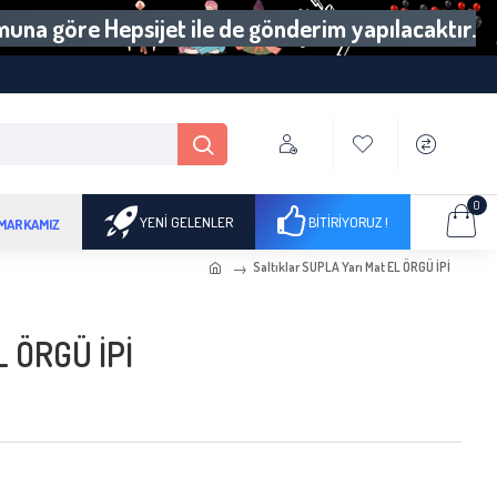
umuna göre Hepsijet ile de gönderim yapılacaktır.
0
YENI GELENLER
BITIRIYORUZ !
 MARKAMIZ
Saltıklar SUPLA Yarı Mat EL ÖRGÜ İPİ
L ÖRGÜ İPİ