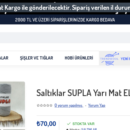
 Kargo ile gönderilecektir. Sipariş verilen il dur
2000 TL VE ÜZERI SIPARIŞLERINIZDE KARGO BEDAVA
ALAR
ŞIŞLER VE TIĞLAR
HOBI ÜRÜNLERI
YENİ
Saltıklar SUPLA Yarı Mat E
-
0 yorum yapılmış.
Yorum Yap
₺70,00
STOKTA VAR
Marka:
SALTIKLAR