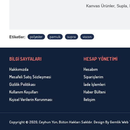
Kanvas Ürünler, Supla, H
Etiketler:
polyester
pamuk
supra
viscon
BİLGİ SAYFALARI
HESAP YÖNETİMİ
Hakkımızda
Hesabım
Mesafeli Satış Sözleşmesi
Siparişlerim
Gizlilik Politikası
İade İşlemleri
Kullanım Koşulları
Haber Bülteni
Kişisel Verilerin Korunması
İletişim
Copyright © 2020, Ceyhun Yün, Bütün Hakları Sakldır. Design By Gemlik Web