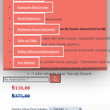
Instagram Özel Ürünler
STOKTA VAR
Ebrulice
Marka:
Kendi Üretimimiz
Model Numarası:
ebruliceörar01
Muhteşem Kasım İndirimleri
Ebrulice Ahşap Örgü Arkadaşı (İp Taşıma Aparatı) Kit İçeriği;
1 adet suni deri bilek kayışı ( Aşağıdaki seçenek
Şişler ve Tığlar
istediğiniz renk kayışı seçiniz.)
1 adet halka ( Bilek kayışının anahtarlık rengine 
Stokları Bitiriyoruz Kampanyası
gönderilecektir.)
1 adet yumak tutma çubuğu
( Elimizdeki stok 
Yeni Gelenler
göre beyaz yada ahşap olarak gönderilecektir.)
1 adet tabanlık Çınar Yaprağı Desenli
₺110,00
₺375,00
Ebrulice Ahşap Örgü Arkadaşı