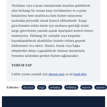
Veritabanı veya e-posta sistemlerinde meydana gelebilecek
olası herhangi bir soruna karşı veritabanımız ve e-posta
kutularımız hem tarafımızca hem hizmet sunucumuz
tarafından periyodik olarak kontrol edilmektedir. Kargo
görevlisinden teslim etmek için tarafınıza getirdiği ürünü
kargo görevlisinin yanında açarak siparişinizi kontrol etmeyi
unutmayınız. Herhangi bir yanlışlık veya kargodan
kaynaklanabilecek aksaklıkları bizimle irtibata geçerek
bildirmenizi rica ederiz. Hasarlı, bozuk veya başka
sebeplerden dolayı yaşanabilecek olumsuz durumlarda
firmamız tarafından gereken hizmet sağlanacaktır.
YORUM YAP
oturum açın
kayıt olun
Lütfen yorum yazmak için
ya da
.
ebrulice
örgü
arkadaşı
bilekteip
taşıma
aparatı
Etiketler: