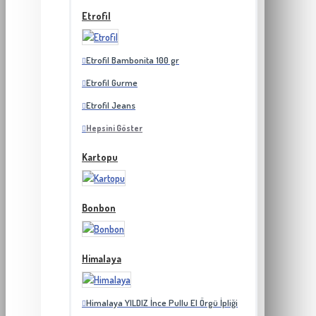
Etrofil
Etrofil Bambonita 100 gr
Etrofil Gurme
Etrofil Jeans
Hepsini Göster
Kartopu
Bonbon
Himalaya
Himalaya YILDIZ İnce Pullu El Örgü İpliği