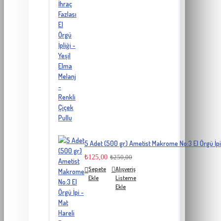
5 Adet (500 gr) Ametist Makrome No:3 El Örgü İpi
₺125,00
₺250,00
Sepete
Alışveriş
Ekle
Listeme
Ekle