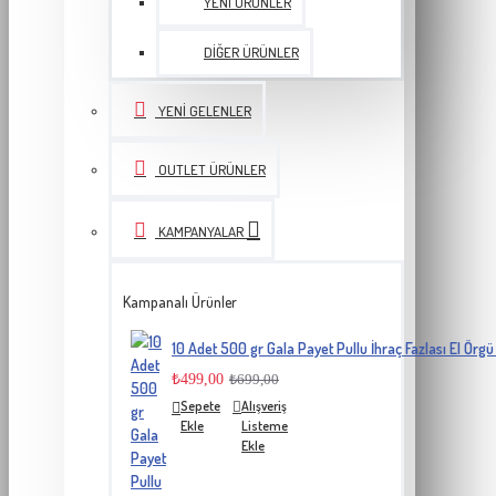
YENI ÜRÜNLER
DIĞER ÜRÜNLER
YENI GELENLER
OUTLET ÜRÜNLER
KAMPANYALAR
Kampanalı Ürünler
10 Adet 500 gr Gala Payet Pullu İhraç Fazlası El Örgü 
₺499,00
₺699,00
Sepete
Alışveriş
Ekle
Listeme
Ekle