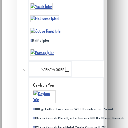
Raffia İpler
MARKAYA GÖRE
Ceyhun Yün
100 gr Cotton Love Yarns %100 Brezilya Saf Pamuk
116 cm Kancalı Metal Çanta Zinciri - GOLD - 10 mm Genişlik
117 cm Kancalı İnce Metal Çanta Zinciri - FÜME