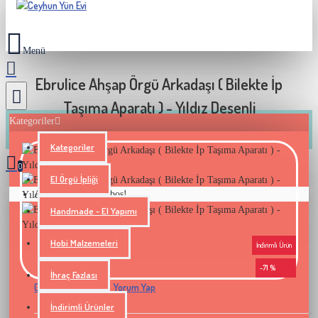
Ebrulice Ahşap Örgü Arkadaşı ( Bilekte İp
Taşıma Aparatı ) - Yıldız Desenli
Kategoriler
Kategoriler
0
El Örgü İpliği
Alışveriş sepetiniz boş!
Handmade - El Yapımı
Hobi Malzemeleri
İndirimli Ürün
-71 %
İhraç Fazlası
0 yorum yapılmış.
Yorum Yap
-
İndirimli Ürünler