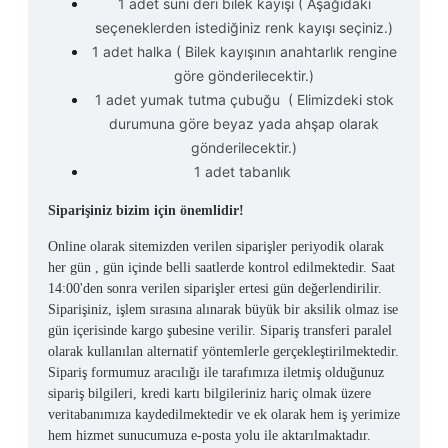
1 adet suni deri bilek kayışı ( Aşağıdaki
seçeneklerden istediğiniz renk kayışı seçiniz.)
1 adet halka ( Bilek kayışının anahtarlık rengine
göre gönderilecektir.)
1 adet yumak tutma çubuğu
( Elimizdeki stok
durumuna göre beyaz yada ahşap olarak
gönderilecektir.)
1 adet tabanlık
Siparişiniz bizim için önemlidir!
Online olarak sitemizden verilen siparişler periyodik olarak
her gün , gün içinde belli saatlerde kontrol edilmektedir. Saat
14:00'den sonra verilen siparişler ertesi gün değerlendirilir.
Siparişiniz, işlem sırasına alınarak büyük bir aksilik olmaz ise
gün içerisinde kargo şubesine verilir. Sipariş transferi paralel
olarak kullanılan alternatif yöntemlerle gerçekleştirilmektedir.
Sipariş formumuz aracılığı ile tarafımıza iletmiş olduğunuz
sipariş bilgileri, kredi kartı bilgileriniz hariç olmak üzere
veritabanımıza kaydedilmektedir ve ek olarak hem iş yerimize
hem hizmet sunucumuza e-posta yolu ile aktarılmaktadır.