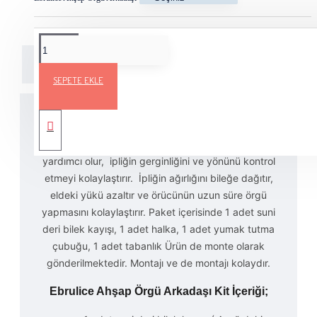
Açıklama
Teslimat Bilgileri
Ürün Yorumları
SEPETE EKLE
Bilek örgü yumak desteği, ipliğin bileğe
sabitlenmesine, örgü esnasında titremeyi azaltmasına
yardımcı olur, ipliğin gerginliğini ve yönünü kontrol
etmeyi kolaylaştırır. İpliğin ağırlığını bileğe dağıtır,
eldeki yükü azaltır ve örücünün uzun süre örgü
yapmasını kolaylaştırır. Paket içerisinde 1 adet suni
deri bilek kayışı, 1 adet halka, 1 adet yumak tutma
çubuğu, 1 adet tabanlık Ürün de monte olarak
gönderilmektedir. Montajı ve de montajı kolaydır.
Ebrulice Ahşap Örgü Arkadaşı Kit İçeriği;