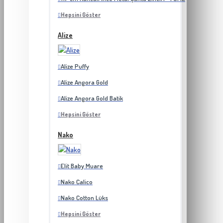
Hepsini Göster
Alize
Alize Puffy
Alize Angora Gold
Alize Angora Gold Batik
Hepsini Göster
Nako
Elit Baby Muare
Nako Calico
Nako Cotton Lüks
Hepsini Göster