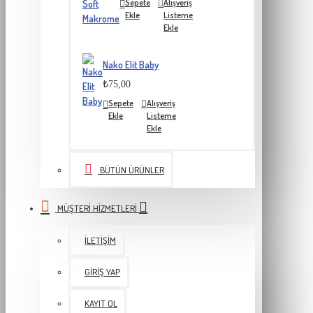
Sepete
Alışveriş
Ekle
Listeme
Ekle
Nako Elit Baby
₺75,00
Sepete
Alışveriş
Ekle
Listeme
Ekle
BÜTÜN ÜRÜNLER
MÜŞTERI HIZMETLERI
İLETIŞIM
GIRIŞ YAP
KAYIT OL