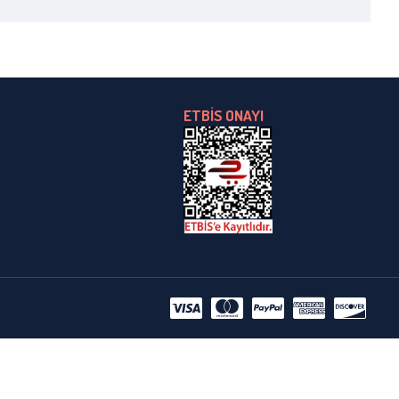
ETBİS ONAYI