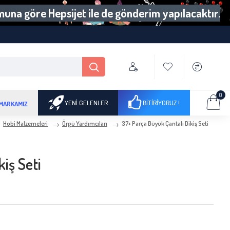
umuna göre Hepsijet ile de gönderim yapılacaktır.
0
YENI GELENLER
BITIRIYORUZ !
 MARKAMIZ
Hobi Malzemeleri
Örgü Yardımcıları
37+ Parça Büyük Çantalı Dikiş Seti
iş Seti