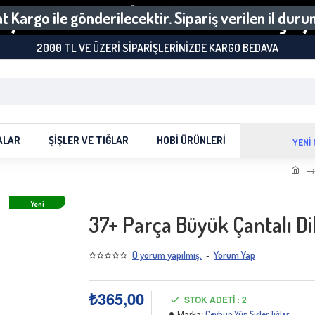
 Kargo ile gönderilecektir. Sipariş verilen il dur
2000 TL VE ÜZERI SIPARIŞLERINIZDE KARGO BEDAVA
ALAR
ŞIŞLER VE TIĞLAR
HOBI ÜRÜNLERI
YENİ
Yeni
37+ Parça Büyük Çantalı Dik
-
0 yorum yapılmış.
Yorum Yap
₺365,00
STOK ADETI : 2
Marka:
Ceyhun Yün Şişler Tığlar