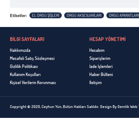
Etiketler:
EL ÖRGÜ ŞİŞLERİ
ÖRGÜ AKSESUARLARI
ÖRGÜ APARATLARI
BİLGİ SAYFALARI
HESAP YÖNETİMİ
Hakkımızda
Hesabım
Mesafeli Satış Sözleşmesi
Siparişlerim
Gizlilik Politikası
İade İşlemleri
Kullanım Koşulları
Haber Bülteni
Kişisel Verilerin Korunması
İletişim
Copyright © 2020, Ceyhun Yün, Bütün Hakları Sakldır. Design By Gemlik Web