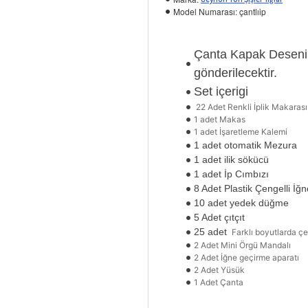
Model Numarası:
çantlıip
Çanta Kapak Deseni 
gönderilecektir.
Set içerigi
22 Adet Renkli İplik Makarası
1 adet Makas
1 adet İşaretleme Kalemi
1 adet otomatik Mezura
1 adet ilik sökücü
1 adet İp Cımbızı
8 Adet Plastik Çengelli İğn
10 adet yedek düğme
5 Adet çıtçıt
25 adet
Farklı boyutlarda çe
2 Adet Mini Örgü Mandalı
2 Adet İğne geçirme aparatı
2 Adet Yüsük
1 Adet Çanta