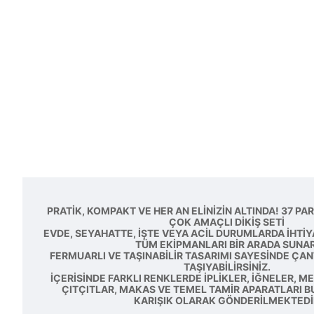
PRATIK, KOMPAKT VE HER AN ELINIZIN ALTINDA! 37 P
ÇOK AMAÇLI DIKIŞ SETI
EVDE, SEYAHATTE, IŞTE VEYA ACIL DURUMLARDA IHTI
TÜM EKIPMANLARI BIR ARADA SUNAR
FERMUARLI VE TAŞINABILIR TASARIMI SAYESINDE ÇA
TAŞIYABILIRSINIZ.
İÇERISINDE FARKLI RENKLERDE IPLIKLER, IĞNELER, 
ÇITÇITLAR, MAKAS VE TEMEL TAMIR APARATLARI 
KARIŞIK OLARAK GÖNDERILMEKTEDI