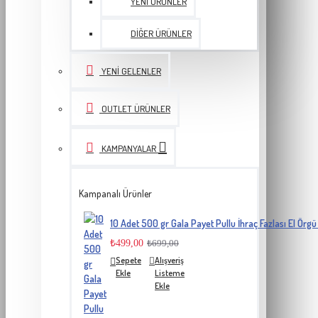
YENI ÜRÜNLER
DIĞER ÜRÜNLER
YENI GELENLER
OUTLET ÜRÜNLER
KAMPANYALAR
Kampanalı Ürünler
10 Adet 500 gr Gala Payet Pullu İhraç Fazlası El Örgü 
₺499,00
₺699,00
Sepete
Alışveriş
Ekle
Listeme
Ekle