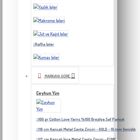
Raffia İpler
MARKAYA GÖRE
Ceyhun Yün
100 gr Cotton Love Yarns %100 Brezilya Saf Pamuk
116 cm Kancalı Metal Çanta Zinciri - GOLD - 10 mm Genişlik
117 cm Kancalı İnce Metal Çanta Zinciri - FÜME