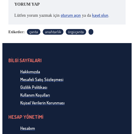
YORUM YAP
oturum açın
kayıt olun
Lütfen yorum yazmak için
ya da
.
çanta
anahtarlık
örgüçanta
Etiketler:
BİLGİ SAYFALARI
Hakkımızda
Mesafeli Satış Sözleşmesi
Gizlilik Politikası
Kullanım Koşulları
Kişisel Verilerin Korunması
HESAP YÖNETİMİ
Hesabım