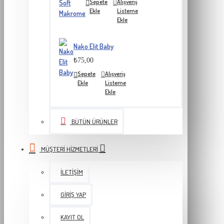
Sepete
Alışveriş
Ekle
Listeme
Ekle
Nako Elit Baby
₺75,00
Sepete
Alışveriş
Ekle
Listeme
Ekle
BÜTÜN ÜRÜNLER
MÜŞTERI HIZMETLERI
İLETIŞIM
GIRIŞ YAP
KAYIT OL