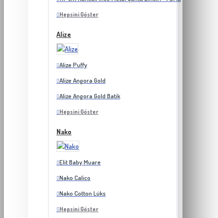
Hepsini Göster
Alize
Alize Puffy
Alize Angora Gold
Alize Angora Gold Batik
Hepsini Göster
Nako
Elit Baby Muare
Nako Calico
Nako Cotton Lüks
Hepsini Göster