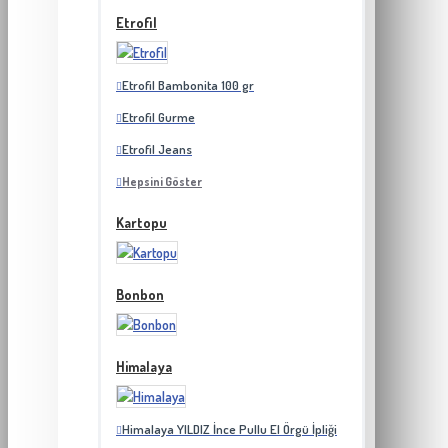
Etrofil
Etrofil Bambonita 100 gr
Etrofil Gurme
Etrofil Jeans
Hepsini Göster
Kartopu
Bonbon
Himalaya
Himalaya YILDIZ İnce Pullu El Örgü İpliği