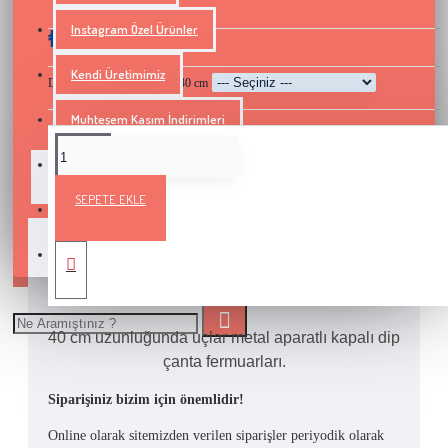
Instagram Özel Ürünler
₺40,00
Kendi Üretimimiz
Dip Kapalı Çanta Fermuarı 40 cm
Muhteşem Kasım İndirimleri
Şişler ve Tığlar
Açıklama
Teslimat Bilgileri
Ürün Yorumları
SEPETE EKLE
Stokları Bitiriyoruz Kampanyası
Yeni Gelenler
40 cm uzunluğunda uçlar metal aparatlı kapalı dip
çanta fermuarları.
Siparişiniz bizim için önemlidir!
Online olarak sitemizden verilen siparişler periyodik olarak