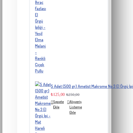
5 Adet (500 gr) Ametist Makrome No:3 El Örgü İpi
₺125,00
₺250,00
Sepete
Alışveriş
Ekle
Listeme
Ekle