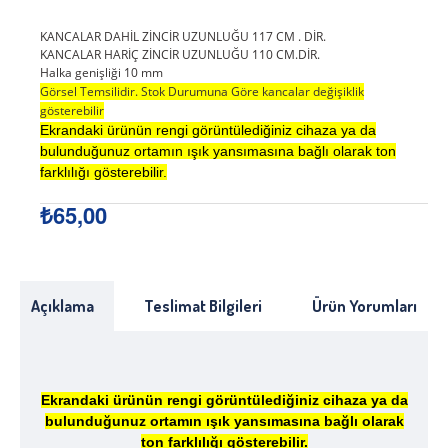
KANCALAR DAHİL ZİNCİR UZUNLUĞU 117 CM . DİR.
KANCALAR HARİÇ ZİNCİR UZUNLUĞU 110 CM.DİR.
Halka genişliği 10 mm
Görsel Temsilidir. Stok Durumuna Göre kancalar değişiklik
gösterebilir
Ekrandaki ürünün rengi görüntülediğiniz cihaza ya da
bulunduğunuz ortamın ışık yansımasına bağlı olarak ton
farklılığı gösterebilir.
₺65,00
Açıklama
Teslimat Bilgileri
Ürün Yorumları
Ekrandaki ürünün rengi görüntülediğiniz cihaza ya da
bulunduğunuz ortamın ışık yansımasına bağlı olarak
ton farklılığı gösterebilir.