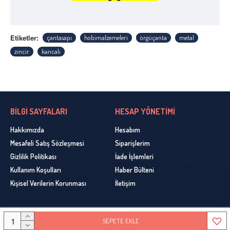
Etiketler:
çantasapı
hobimalzemeleri
örgüçanta
metal
zincir
kancalı
BİLGİ SAYFALARI
HESAP YÖNETİMİ
Hakkımızda
Hesabım
Mesafeli Satış Sözleşmesi
Siparişlerim
Gizlilik Politikası
İade İşlemleri
Kullanım Koşulları
Haber Bülteni
Kişisel Verilerin Korunması
İletişim
SEPETE EKLE
Copyright © 2020, Ceyhun Yün, Bütün Hakları Sakldır. Design By Gemlik Web Tasarım