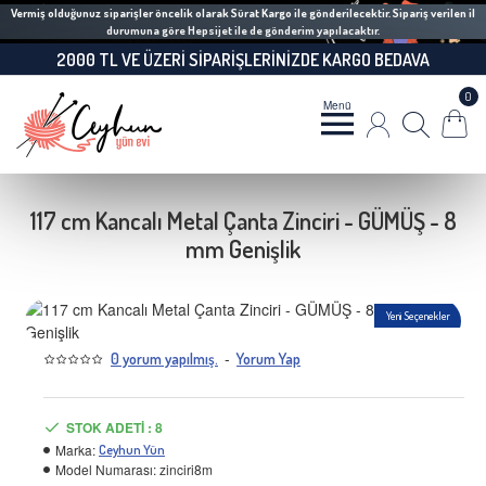
Vermiş olduğunuz siparişler öncelik olarak Sürat Kargo ile gönderilecektir. Sipariş verilen il
durumuna göre Hepsijet ile de gönderim yapılacaktır.
2000 TL VE ÜZERI SIPARIŞLERINIZDE KARGO BEDAVA
0
117 cm Kancalı Metal Çanta Zinciri - GÜMÜŞ - 8
mm Genişlik
Yeni Seçenekler
-
0 yorum yapılmış.
Yorum Yap
STOK ADETI : 8
Marka:
Ceyhun Yün
Model Numarası:
zinciri8m